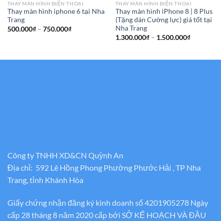
THAY MÀN HÌNH ĐIỆN THOẠI
THAY MÀN HÌNH ĐIỆN THOẠI
Thay màn hình iphone 6 tại Nha
Thay màn hình iPhone 8 | 8 Plus
Trang
(Tặng dán Cường lực) giá tốt tại
Nha Trang
Khoảng
500.000
₫
–
750.000
₫
giá:
Khoảng
1.300.000
₫
–
1.500.000
₫
từ
giá:
500.000₫
từ
đến
1.300.000
750.000₫
đến
1.500.000
Công ty TNHH XD&CN Quỳnh An
Địa chỉ: 592 Lê Hồng Phong Phường Phước Hải , TP Nha
Trang, tỉnh Khánh Hòa
Giấy chứng nhận đăng ký kinh doanh số 4201905278 Ngày
cấp 28 tháng 8 năm 2020 cấp bới SỞ KẾ HOẠCH VÀ ĐẦU