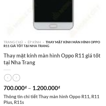
TRANG CHỦ
»
ÉP KÍNH
»
THAY MẶT KÍNH MÀN HÌNH OPPO
R11 GIÁ TỐT TẠI NHA TRANG
Thay mặt kính màn hình Oppo R11 giá tốt
tại Nha Trang
Khoảng
700.000
–
1.200.000
₫
₫
giá:
Thông tin chi tiết Thay màn hình Oppo R11, R11
từ
Plus, R11s
700.000₫