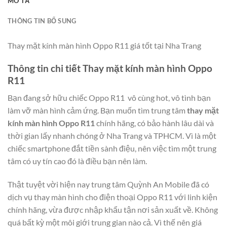
MÔ TẢ
THÔNG TIN BỔ SUNG
Thay mặt kính màn hình Oppo R11 giá tốt tại Nha Trang
Thông tin chi tiết Thay mặt kính màn hình Oppo
R11
Bạn đang sở hữu chiếc Oppo R11 vô cùng hot, vô tình bạn
làm vỡ màn hình cảm ứng. Bạn muốn tìm trung tâm
thay mặt
kính màn hình Oppo R11
chính hãng, có bảo hành lâu dài và
thời gian lấy nhanh chóng ở Nha Trang và TPHCM. Vì là một
chiếc smartphone đắt tiền sành điệu, nên việc tìm một trung
tâm có uy tín cao đó là điều bạn nên làm.
Thật tuyệt vời hiện nay trung tâm Quỳnh An Mobile đã có
dịch vụ thay màn hình cho điện thoại Oppo R11 với linh kiện
chính hãng, vừa được nhập khẩu tận nơi sản xuất về. Không
quá bất kỳ một môi giới trung gian nào cả. Vì thế nên giá