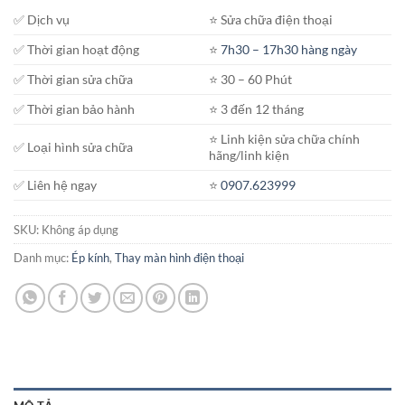
đến
✅ Dịch vụ
⭐️ Sửa chữa điện thoại
1.200.000₫
✅ Thời gian hoạt động
⭐️
7h30 – 17h30 hàng ngày
✅ Thời gian sửa chữa
⭐️ 30 – 60 Phút
✅ Thời gian bảo hành
⭐️ 3 đến 12 tháng
⭐️ Linh kiện sửa chữa chính
✅ Loại hình sửa chữa
hãng/linh kiện
✅ Liên hệ ngay
⭐️
0907.623999
SKU:
Không áp dụng
Danh mục:
Ép kính
,
Thay màn hình điện thoại