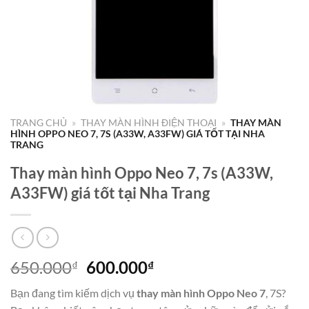
TRANG CHỦ
»
THAY MÀN HÌNH ĐIỆN THOẠI
»
THAY MÀN
HÌNH OPPO NEO 7, 7S (A33W, A33FW) GIÁ TỐT TẠI NHA
TRANG
Thay màn hình Oppo Neo 7, 7s (A33W,
A33FW) giá tốt tại Nha Trang
Giá
Giá
650.000
600.000
₫
₫
gốc
hiện
Bạn đang tìm kiếm dịch vụ
thay màn hình Oppo Neo 7
, 7S?
là:
tại