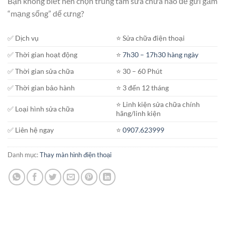
Bạn không biết nên chọn trung tâm sửa chữa nào để gửi gắm
650.000₫.
là:
“mạng sống” dế cưng?
600.000₫.
✅ Dịch vụ
⭐️ Sửa chữa điện thoại
✅ Thời gian hoạt động
⭐️
7h30 – 17h30 hàng ngày
✅ Thời gian sửa chữa
⭐️ 30 – 60 Phút
✅ Thời gian bảo hành
⭐️ 3 đến 12 tháng
⭐️ Linh kiện sửa chữa chính
✅ Loại hình sửa chữa
hãng/linh kiện
✅ Liên hệ ngay
⭐️
0907.623999
Danh mục:
Thay màn hình điện thoại