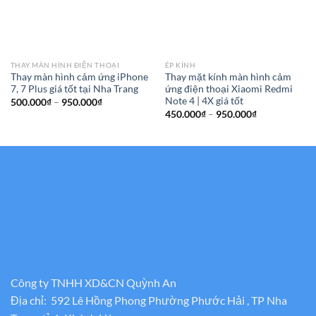
THAY MÀN HÌNH ĐIỆN THOẠI
ÉP KÍNH
Thay màn hình cảm ứng iPhone
Thay mặt kính màn hình cảm
7, 7 Plus giá tốt tại Nha Trang
ứng điện thoại Xiaomi Redmi
Note 4 | 4X giá tốt
Khoảng
500.000
₫
–
950.000
₫
giá:
Khoảng
450.000
₫
–
950.000
₫
từ
giá:
500.000₫
từ
đến
450.000₫
950.000₫
đến
950.000₫
Công ty TNHH XD&CN Quỳnh An
Địa chỉ: 592 Lê Hồng Phong Phường Phước Hải , TP Nha