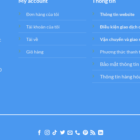
My account
Thông tin
Đơn hàng của tôi
Thông tin website
Tải khoản của tôi
Điều kiện giao dịch
c
Tải về
Vận chuyển và giao
Giỏ hàng
Phương thức thanh 
Bảo mật thông tin
0
Thông tin hàng hó