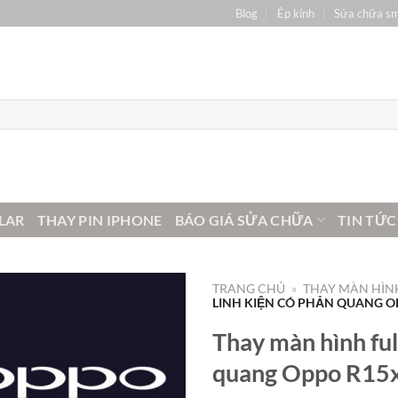
Blog
Ép kính
Sửa chữa s
LAR
THAY PIN IPHONE
BÁO GIÁ SỬA CHỮA
TIN TỨC
TRANG CHỦ
»
THAY MÀN HÌNH
LINH KIỆN CÓ PHẢN QUANG OP
Thay màn hình full
quang Oppo R15x