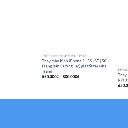
THAY MÀN HÌNH ĐIỆN THOẠI
Thay màn hình iPhone 5 | 5S | SE | 5C
(Tặng dán Cường lực) giá tốt tại Nha
ÉP KÍ
Trang
Thay 
Khoảng
550.000
₫
–
800.000
₫
R7s g
giá:
từ
650.
550.000₫
đến
800.000₫