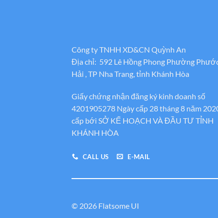
Công ty TNHH XD&CN Quỳnh An
Địa chỉ: 592 Lê Hồng Phong Phường Phướ
Hải , TP Nha Trang, tỉnh Khánh Hòa
Giấy chứng nhận đăng ký kinh doanh số
4201905278 Ngày cấp 28 tháng 8 năm 202
cấp bới SỞ KẾ HOẠCH VÀ ĐẦU TƯ TỈNH
KHÁNH HÒA
CALL US
E-MAIL
© 2026 Flatsome UI