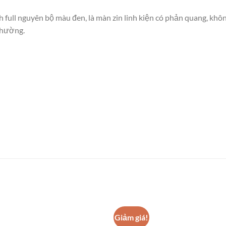
h full nguyên bộ màu đen, là màn zin linh kiện có phản quang, khô
thường.
Giảm giá!