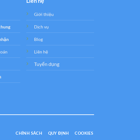
Liên hệ
Giới thiệu
 chung
Dịch vụ
 nhận
Blog
toán
Liên hệ
Tuyển dụng
a
CHÍNH SÁCH
QUY ĐỊNH
COOKIES