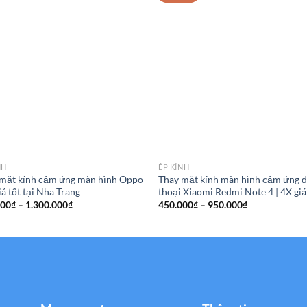
NH
ÉP KÍNH
mặt kính cảm ứng màn hình Oppo
Thay mặt kính màn hình cảm ứng đ
iá tốt tại Nha Trang
thoại Xiaomi Redmi Note 4 | 4X giá
Khoảng
Khoảng
000
₫
–
1.300.000
₫
450.000
₫
–
950.000
₫
giá:
giá:
từ
từ
650.000₫
450.000₫
đến
đến
1.300.000₫
950.000₫