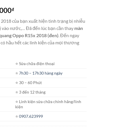
Khoảng
.000
₫
giá:
018 của bạn xuất hiện tình trạng bị nhiễu
từ
bị vào nước,… Đã đến lúc bạn cần thay
màn
1.650.000₫
ản quang Oppo R15x 2018
(đen)
. Đến ngay
đến
 có hầu hết các linh kiện của mọi thương
2.400.000₫
⭐️ Sửa chữa điện thoại
⭐️
7h30 – 17h30 hàng ngày
⭐️ 30 – 60 Phút
⭐️ 3 đến 12 tháng
⭐️ Linh kiện sửa chữa chính hãng/linh
kiện
⭐️
0907.623999