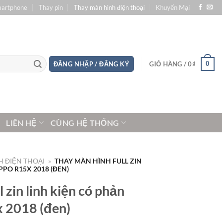
martphone
Thay pin
Thay màn hình điện thoại
Khuyến Mại
0
ĐĂNG NHẬP / ĐĂNG KÝ
GIỎ HÀNG /
0
₫
LIÊN HỆ
CÙNG HỆ THỐNG
 ĐIỆN THOẠI
»
THAY MÀN HÌNH FULL ZIN
PO R15X 2018 (ĐEN)
 zin linh kiện có phản
 2018 (đen)