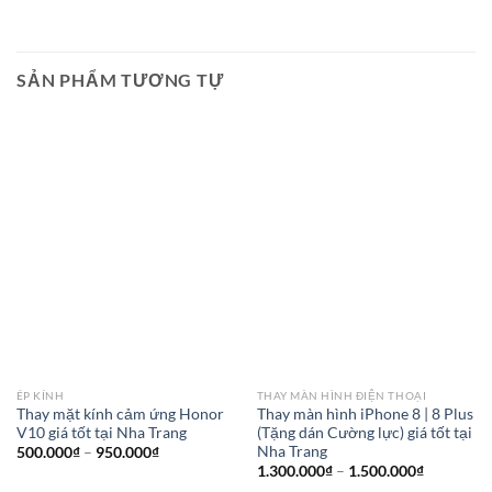
SẢN PHẨM TƯƠNG TỰ
ÉP KÍNH
THAY MÀN HÌNH ĐIỆN THOẠI
Thay mặt kính cảm ứng Honor
Thay màn hình iPhone 8 | 8 Plus
V10 giá tốt tại Nha Trang
(Tặng dán Cường lực) giá tốt tại
Nha Trang
Khoảng
500.000
₫
–
950.000
₫
giá:
Khoảng
1.300.000
₫
–
1.500.000
₫
từ
giá: