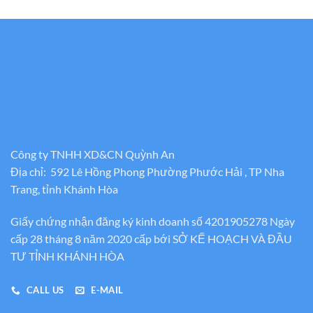
500.000₫
từ
đến
1.300.000
950.000₫
đến
1.500.000
Công ty TNHH XD&CN Quỳnh An
Địa chỉ: 592 Lê Hồng Phong Phường Phước Hải , TP Nha
Trang, tỉnh Khánh Hòa
Giấy chứng nhận đăng ký kinh doanh số 4201905278 Ngày
cấp 28 tháng 8 năm 2020 cấp bới SỞ KẾ HOẠCH VÀ ĐẦU
TƯ TỈNH KHÁNH HÒA
CALL US
E-MAIL