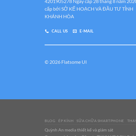
4201905278 Ngày cấp 28 tháng 8 năm 202
cấp bới SỞ KẾ HOẠCH VÀ ĐẦU TƯ TỈNH
KHÁNH HÒA
CALL US
E-MAIL
© 2026 Flatsome UI
BLOG
ÉP KÍNH
SỬA CHỮA SMARTPHONE
THAY
Quỳnh An media thiết kế và giám sát