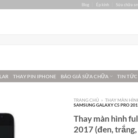
Blog
Ép kính
Sửa chữa s
LAR
THAY PIN IPHONE
BÁO GIÁ SỬA CHỮA
TIN TỨC
TRANG CHỦ
»
THAY MÀN HÌNH
SAMSUNG GALAXY C5 PRO 2017
Thay màn hình fu
2017 (đen, trắng,