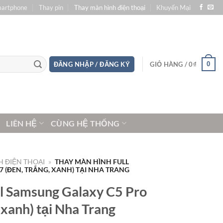
martphone
Thay pin
Thay màn hình điện thoại
Khuyến Mại
0
ĐĂNG NHẬP / ĐĂNG KÝ
GIỎ HÀNG /
0
₫
LIÊN HỆ
CÙNG HỆ THỐNG
 ĐIỆN THOẠI
»
THAY MÀN HÌNH FULL
 (ĐEN, TRẮNG, XANH) TẠI NHA TRANG
ll Samsung Galaxy C5 Pro
 xanh) tại Nha Trang