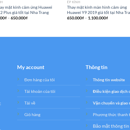
NH
ÉP KÍNH
hay mặt kính cảm ứng Huawei
Thay mặt kính màn hình cảm ứng
2 Plus giá tốt tại Nha Trang
Huawei Y9 2019 giá tốt tại Nha Tr
Khoảng
Khoảng
000
₫
–
650.000
₫
650.000
₫
–
1.100.000
₫
giá:
giá:
từ
từ
450.000₫
650.000₫
đến
đến
650.000₫
1.100.000₫
My account
Thông tin
Đơn hàng của tôi
Thông tin website
Tải khoản của tôi
Điều kiện giao dịch
c
Tải về
Vận chuyển và giao
Giỏ hàng
Phương thức thanh 
Bảo mật thông tin