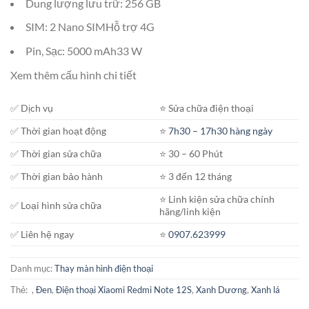
Dung lượng lưu trữ: 256 GB
SIM: 2 Nano SIMHỗ trợ 4G
Pin, Sạc: 5000 mAh33 W
Xem thêm cấu hình chi tiết
✅ Dịch vụ
⭐️ Sửa chữa điện thoại
✅ Thời gian hoạt động
⭐️
7h30 – 17h30 hàng ngày
✅ Thời gian sửa chữa
⭐️ 30 – 60 Phút
✅ Thời gian bảo hành
⭐️ 3 đến 12 tháng
⭐️ Linh kiện sửa chữa chính
✅ Loại hình sửa chữa
hãng/linh kiện
✅ Liên hệ ngay
⭐️
0907.623999
Danh mục:
Thay màn hình điện thoại
Thẻ:
,
Đen
,
Điện thoại Xiaomi Redmi Note 12S
,
Xanh Dương
,
Xanh lá