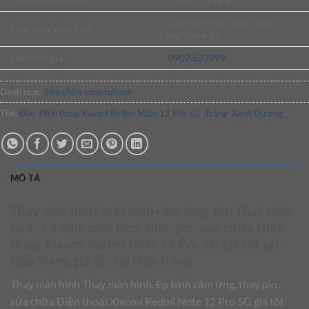
⭐️ Linh kiện sửa chữa chính
✅ Loại hình sửa chữa
hãng/linh kiện
✅ Liên hệ ngay
⭐️
0907.623999
Danh mục:
Sửa chữa smartphone
Thẻ:
Đen
,
Điện thoại Xiaomi Redmi Note 12 Pro 5G
,
Trắng
,
Xanh Dương
MÔ TẢ
Thay màn hình, mặt kính cảm ứng, pin Thay màn
hình, Ép kính cảm ứng, thay pin, sửa chữa Điện
thoại Xiaomi Redmi Note 12 Pro 5G giá tốt tại
Nha Trang giá tốt tại Nha Trang
Thay màn hình Thay màn hình, Ép kính cảm ứng, thay pin,
sửa chữa Điện thoại Xiaomi Redmi Note 12 Pro 5G giá tốt