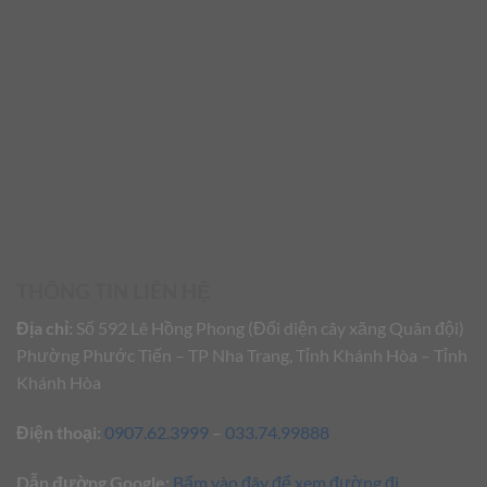
THÔNG TIN LIÊN HỆ
Địa chỉ:
Số 592 Lê Hồng Phong (Đối diện cây xăng Quân đội)
Phường Phước Tiến – TP Nha Trang, Tỉnh Khánh Hòa – Tỉnh
Khánh Hòa
Điện thoại:
0907.62.3999
–
033.74.99888
Dẫn đường Google:
Bấm vào đây để xem đường đi