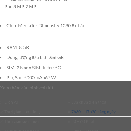
Phụ 8 MP, 2 MP
Chip: MediaTek Dimensity 1080 8 nhân
RAM: 8 GB
Dung lượng lưu trữ: 256 GB
SIM: 2 Nano SIMHỗ trợ 5G
Pin, Sạc: 5000 mAh67 W
Xem thêm cấu hình chi tiết
✅ Dịch vụ
⭐️ Sửa chữa điện thoại
✅ Thời gian hoạt động
⭐️
7h30 – 17h30 hàng ngày
✅ Thời gian sửa chữa
⭐️ 30 – 60 Phút
✅ Thời gian bảo hành
⭐️ 3 đến 12 tháng