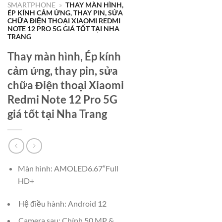
SMARTPHONE
»
THAY MÀN HÌNH,
ÉP KÍNH CẢM ỨNG, THAY PIN, SỬA
CHỮA ĐIỆN THOẠI XIAOMI REDMI
NOTE 12 PRO 5G GIÁ TỐT TẠI NHA
TRANG
Thay màn hình, Ép kính
cảm ứng, thay pin, sửa
chữa Điện thoại Xiaomi
Redmi Note 12 Pro 5G
giá tốt tại Nha Trang
Màn hình: AMOLED6.67″Full
HD+
Hệ điều hành: Android 12
Camera sau: Chính 50 MP &