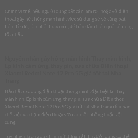
Chính vì thế, nếu người dùng bất cẩn làm rơi hoặc vỡ điện
thoại gây nứt hỏng màn hình, việc sử dụng sẽ vô cùng bất
tiện. Từ đó, cần phải thay mới, để bảo đảm hiệu quả sử dụng
tốt nhất.
Nguyên nhân gây hỏng màn hình Thay màn hình,
Ép kính cảm ứng, thay pin, sửa chữa Điện thoại
Xiaomi Redmi Note 12 Pro 5G giá tốt tại Nha
Trang
Hầu hết các dòng điện thoại thông minh, đặc biệt là Thay
màn hình, Ép kính cảm ứng, thay pin, sửa chữa Điện thoại
Xiaomi Redmi Note 12 Pro 5G giá tốt tại Nha Trang đều hạn
chế việc va chạm điện thoại với các mặt phẳng hoặc vật
cứng.
Tuy nhiên, trong quá trình sử dụng, rất ít người dùng có thể