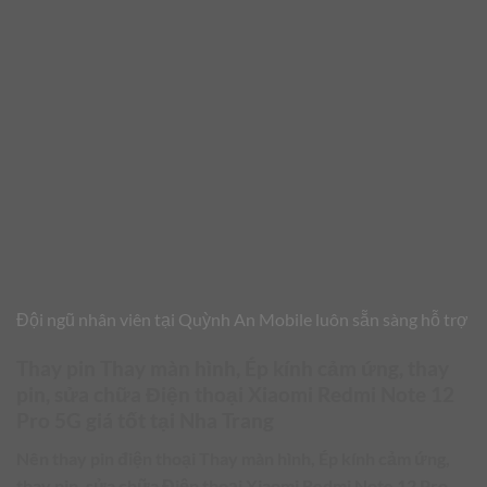
Đội ngũ nhân viên tại Quỳnh An Mobile luôn sẵn sàng hỗ trợ
Thay pin Thay màn hình, Ép kính cảm ứng, thay
pin, sửa chữa Điện thoại Xiaomi Redmi Note 12
Pro 5G giá tốt tại Nha Trang
Nên thay pin điện thoại
Thay màn hình, Ép kính cảm ứng,
thay pin, sửa chữa Điện thoại Xiaomi Redmi Note 12 Pro