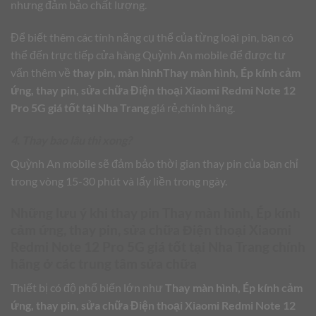
nhưng đảm bảo chất lượng.
Để biết thêm các tính năng cụ thể của từng loại pin, bạn có
thể đến trực tiếp cửa hàng Quỳnh An mobile để được tư
vấn thêm về
thay pin, màn hìnhThay màn hình, Ép kính cảm
ứng, thay pin, sửa chữa Điện thoại Xiaomi Redmi Note 12
Pro 5G giá tốt tại Nha Trang
giá rẻ,chính hãng.
4. Thay bao lâu thì xong?
Quỳnh An mobile sẽ đảm bảo thời gian thay pin của bạn chỉ
trong vòng 15-30 phút và lấy liền trong ngày.
Những lưu ý khi thay pin
Thay màn hình, Ép kính
cảm ứng, thay pin, sửa chữa Điện thoại Xiaomi
Redmi Note 12 Pro 5G giá tốt tại Nha Trang
chính
hãng ở các trung tâm sửa chữa
Thiết bị có độ phổ biến lớn như
Thay màn hình, Ép kính cảm
ứng, thay pin, sửa chữa Điện thoại Xiaomi Redmi Note 12