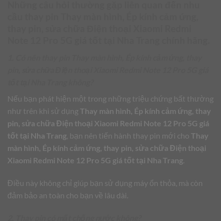
Những câu hỏi thường gặp liên quan đến nhu
cầu thay pin
Thay màn hình, Ép kính cảm ứng,
thay pin, sửa chữa Điện thoại Xiaomi Redmi
Note 12 Pro 5G giá tốt tại Nha Trang
chính hãng.
1. Có nên thay pin Thay màn hình, Ép kính cảm ứng, thay
pin, sửa chữa Điện thoại Xiaomi Redmi Note 12 Pro 5G giá
tốt tại Nha Trang không?
Nếu bạn phát hiện một trong những triệu chứng bất thường
như trên khi sử dụng
Thay màn hình, Ép kính cảm ứng, thay
pin, sửa chữa Điện thoại Xiaomi Redmi Note 12 Pro 5G giá
tốt tại Nha Trang
, bạn nên tiến hành thay pin mới cho
Thay
màn hình, Ép kính cảm ứng, thay pin, sửa chữa Điện thoại
Xiaomi Redmi Note 12 Pro 5G giá tốt tại Nha Trang
.
Điều này không chỉ giúp bạn sử dụng máy ổn thỏa, mà còn
đảm bảo an toàn cho bạn về lâu dài.
2. Thay pin có mất chống nước không?