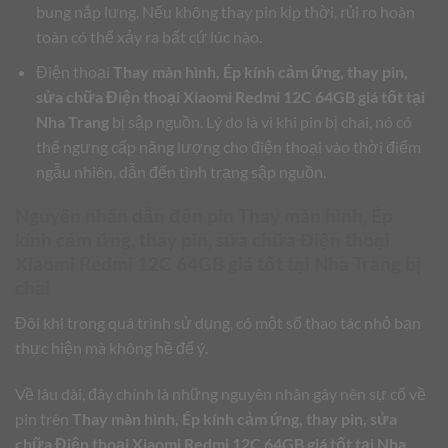
bung nắp lưng. Nếu không thay pin kịp thời, rủi ro hoàn
toàn có thể xảy ra bất cứ lúc nào.
Điện thoại
Thay màn hình, Ép kính cảm ứng, thay pin,
sửa chữa Điện thoại Xiaomi Redmi 12C 64GB giá tốt tại
Nha Trang
bị sập nguồn. Lý do là vì khi pin bị chai, nó có
thể ngưng cấp năng lượng cho điện thoại vào thời điểm
ngẫu nhiên, dẫn đến tình trạng sập nguồn.
Nguyên nhân dẫn đến pin
Thay màn hình, Ép
kính cảm ứng, thay pin, sửa chữa Điện thoại
Xiaomi Redmi 12C 64GB giá tốt tại Nha Trang
bị
chai
Đôi khi trong quá trình sử dụng, có một số thao tác nhỏ bạn
thực hiện mà không hề để ý.
Về lâu dài, đây chính là những nguyên nhân gây nên sự cố về
pin trên
Thay màn hình, Ép kính cảm ứng, thay pin, sửa
chữa Điện thoại Xiaomi Redmi 12C 64GB giá tốt tại Nha