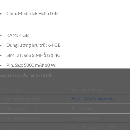
Chip: MediaTek Helio G85
RAM: 4 GB
Dung lượng lưu trữ: 64 GB
SIM: 2 Nano SIMHỗ trợ 4G
Pin, Sạc: 5000 mAh10 W
Xem thêm cấu hình chi tiết
✅ Dịch vụ
⭐️ Sửa chữa điện thoại
✅ Thời gian hoạt động
⭐️
7h30 – 17h30 hàng ngày
✅ Thời gian sửa chữa
⭐️ 30 – 60 Phút
✅ Thời gian bảo hành
⭐️ 3 đến 12 tháng
⭐️ Linh kiện sửa chữa chính