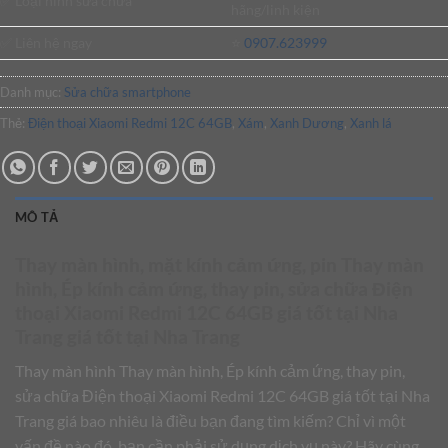
✅ Loại hình sửa chữa
hãng/linh kiện
✅ Liên hệ ngay
⭐️
0907.623999
Danh mục:
Sửa chữa smartphone
Thẻ:
Điện thoại Xiaomi Redmi 12C 64GB
,
Xám
,
Xanh Dương
,
Xanh lá
MÔ TẢ
Thay màn hình, mặt kính cảm ứng, pin Thay màn
hình, Ép kính cảm ứng, thay pin, sửa chữa Điện
thoại Xiaomi Redmi 12C 64GB giá tốt tại Nha
Trang giá tốt tại Nha Trang
Thay màn hình Thay màn hình, Ép kính cảm ứng, thay pin,
sửa chữa Điện thoại Xiaomi Redmi 12C 64GB giá tốt tại Nha
Trang giá bao nhiêu là điều bạn đang tìm kiếm? Chỉ vì một
vấn đề nào đó, bạn cần phải sử dụng dịch vụ này? Hãy cùng