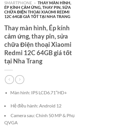
SMARTPHONE
»
THAY MÀN HÌNH,
ÉP KÍNH CẢM ỨNG, THAY PIN, SỬA
CHỮA ĐIỆN THOẠI XIAOMI REDMI
12C 64GB GIÁ TỐT TẠI NHA TRANG
Thay màn hình, Ép kính
cảm ứng, thay pin, sửa
chữa Điện thoại Xiaomi
Redmi 12C 64GB giá tốt
tại Nha Trang
Màn hình: IPS LCD6.71″HD+
Hệ điều hành: Android 12
Camera sau: Chính 50 MP & Phụ
QVGA