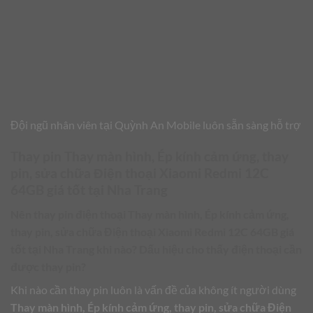
Đội ngũ nhân viên tại Quỳnh An Mobile luôn sẵn sàng hỗ trợ
Thay pin Thay màn hình, Ép kính cảm ứng, thay
pin, sửa chữa Điện thoại Xiaomi Redmi 12C
64GB giá tốt tại Nha Trang
Nên thay pin điện thoại
Thay màn hình, Ép kính cảm ứng,
thay pin, sửa chữa Điện thoại Xiaomi Redmi 12C 64GB giá
tốt tại Nha Trang
khi nào? Dấu hiệu cho thấy điện thoại cần
được thay pin?
Khi nào cần thay pin luôn là vấn đề của không ít người dùng
Thay màn hình, Ép kính cảm ứng, thay pin, sửa chữa Điện