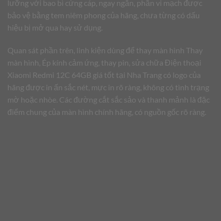
lưỡng với bao bì cứng cáp, ngay ngắn, phần vi mạch được
bảo vệ bằng tem niêm phong của hãng, chưa từng có dấu
hiệu bị mở qua hay sử dụng.
Quan sát phần trên, linh kiện dùng để thay màn hình Thay
màn hình, Ép kính cảm ứng, thay pin, sửa chữa Điện thoại
Xiaomi Redmi 12C 64GB giá tốt tại Nha Trang có logo của
hãng được in ấn sắc nét, mực in rõ ràng, không có tình trạng
mờ hoặc nhòe. Các đường cắt sắc sảo và thanh mảnh là đặc
điểm chung của màn hình chính hãng, có nguồn gốc rõ ràng.