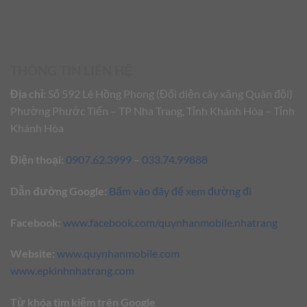
THÔNG TIN LIÊN HỆ
Địa chỉ:
Số 592 Lê Hồng Phong (Đối diện cây xăng Quân đội)
Phường Phước Tiến – TP Nha Trang, Tỉnh Khánh Hòa – Tỉnh
Khánh Hòa
Điện thoại:
0907.62.3999
–
033.74.99888
Dẫn đường Google:
Bấm vào đây để xem đường đi
Facebook:
www.facebook.com/quynhanmobile.nhatrang
Website:
www.quynhanmobile.com
www.epkinhnhatrang.com
Từ khóa tìm kiếm trên Google