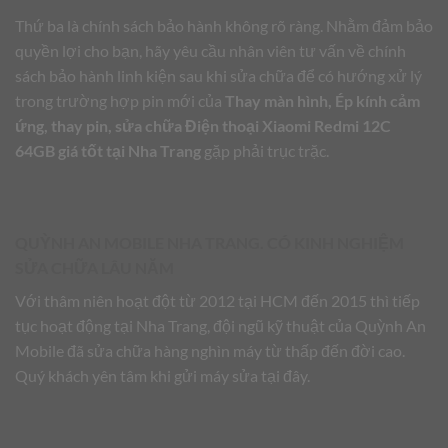
Thứ ba là chính sách bảo hành không rõ ràng. Nhằm đảm bảo
quyền lợi cho bạn, hãy yêu cầu nhân viên tư vấn về chính
sách bảo hành linh kiện sau khi sửa chữa để có hướng xử lý
trong trường hợp pin mới của
Thay màn hình, Ép kính cảm
ứng, thay pin, sửa chữa Điện thoại Xiaomi Redmi 12C
64GB giá tốt tại Nha Trang
gặp phải trục trặc.
QUỲNH AN MOBILE NHA TRANG. CÓ KINH NGHIỆM
SỬA CHỮA LÂU NĂM
Với thâm niên hoạt đột từ 2012 tại HCM đến 2015 thì tiếp
tục hoạt động tại Nha Trang, đội ngũ kỹ thuật của Quỳnh An
Mobile đã sửa chữa hàng nghìn máy từ thấp đến đời cao.
Quý khách yên tâm khi gửi máy sửa tại đây.