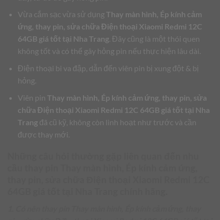
Vừa cắm sạc vừa sử dụng
Thay màn hình, Ép kính cảm
ứng, thay pin, sửa chữa Điện thoại Xiaomi Redmi 12C
64GB giá tốt tại Nha Trang
. Đây cũng là một thói quen
không tốt và có thể gây hỏng pin nếu thực hiện lâu dài.
Điện thoại bi va đập, dẫn đến viên pin bị xung đột & bị
hỏng.
Viên pin
Thay màn hình, Ép kính cảm ứng, thay pin, sửa
chữa Điện thoại Xiaomi Redmi 12C 64GB giá tốt tại Nha
Trang
đã cũ kỹ, không còn linh hoạt như trước và cần
được thay mới.
Những câu hỏi thường gặp liên quan đến nhu
cầu thay pin
Thay màn hình, Ép kính cảm ứng,
thay pin, sửa chữa Điện thoại Xiaomi Redmi 12C
64GB giá tốt tại Nha Trang
chính hãng.
1. Có nên thay pin Thay màn hình, Ép kính cảm ứng, thay