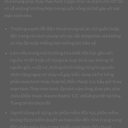
khả kháng phải thay màn hình Oppo như va chạm, rơi rớt thì
vô số những trường hợp trong cuộc sống có thể gây vỡ nát
màn hình như.
Thường xuyên để điện thoại trong túi áo, túi quần hoặc
đặt trong túi xách chung với các vật dụng khác mà không
có lớp ốp hoặc miếng dán cường lực bảo vệ.
Làm việc trong môi trường hóa chất độc hại, gần với
nguồn nhiệt hoặc sử dụng các loại dock sạc không rõ
nguồn gốc, xuất xứ, không chính hãng cũng là nguyên
nhân tăng nguy cơ cháy nổ gây biến dạng và hư hỏng
phần màn hình hoặc toàn bộ điện thoại. Lúc bấy giờ thay
màn hình Thay màn hình, Ép kính cảm ứng, thay pin, sửa
chữa Điện thoại Xiaomi Redmi 12C 64GB giá tốt tại Nha
Trang có khi chưa đủ
Người dùng sử dụng các phần mềm độc hại, phần mềm
không được kiểm duyệt an toàn dẫn đến tình trạng xung
đột phần mềm bên trong khiến màn hình điện thoại