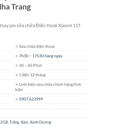
Nha Trang
 thay pin sửa chữa Điện thoại Xiaomi 11T
⭐️ Sửa chữa điện thoại
⭐️
7h30 – 17h30 hàng ngày
⭐️ 30 – 60 Phút
⭐️ 3 đến 12 tháng
⭐️ Linh kiện sửa chữa chính hãng/linh
kiện
⭐️
0907.623999
 12GB
,
Trắng
,
Xám
,
Xanh Dương