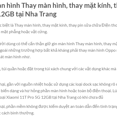
 hình Thay màn hình, thay mặt kính, t
12GB tại Nha Trang
c biệt là Thay màn hình, thay mặt kính, thay pin sửa chữa Điện t
c mặt phẳng hoặc vật cứng.
người dùng có thể cẩn thận giữ gìn màn hình Thay màn hình, thay m
goài những trường hợp bất khả kháng phải thay màn hình Oppo n
nát màn hình như.
, túi quần hoặc đặt trong túi xách chung với các vật dụng khác m
hại, gần với nguồn nhiệt hoặc sử dụng các loại dock sạc không rõ
 biến dạng và hư hỏng phần màn hình hoặc toàn bộ điện thoại. Lú
hoại Xiaomi 11T Pro 5G 12GB tại Nha Trang có khi chưa đủ
ại, phần mềm không được kiểm duyệt an toàn dẫn đến tình trạn
t cách bình thường.