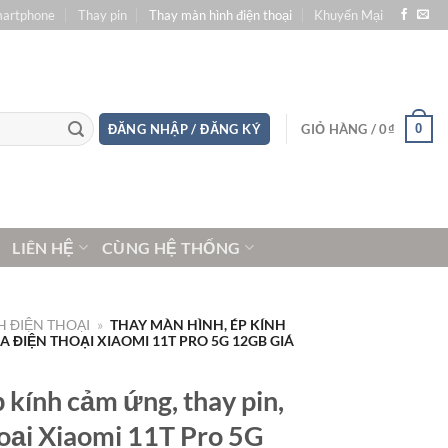
martphone
Thay pin
Thay màn hình điện thoại
Khuyến Mại
0
ĐĂNG NHẬP / ĐĂNG KÝ
GIỎ HÀNG /
0
₫
LIÊN HỆ
CÙNG HỆ THỐNG
 ĐIỆN THOẠI
»
THAY MÀN HÌNH, ÉP KÍNH
 ĐIỆN THOẠI XIAOMI 11T PRO 5G 12GB GIÁ
 kính cảm ứng, thay pin,
oại Xiaomi 11T Pro 5G