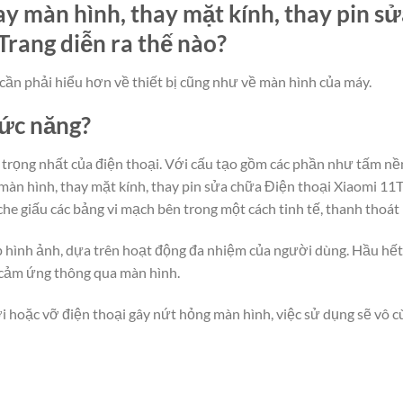
y màn hình, thay mặt kính, thay pin s
rang diễn ra thế nào?
cần phải hiểu hơn về thiết bị cũng như về màn hình của máy.
hức năng?
rọng nhất của điện thoại. Với cấu tạo gồm các phần như tấm nền
àn hình, thay mặt kính, thay pin sửa chữa Điện thoại Xiaomi 11T
che giấu các bảng vi mạch bên trong một cách tinh tế, thanh thoát
lớp hình ảnh, dựa trên hoạt động đa nhiệm của người dùng. Hầu hế
 cảm ứng thông qua màn hình.
i hoặc vỡ điện thoại gây nứt hỏng màn hình, việc sử dụng sẽ vô cù