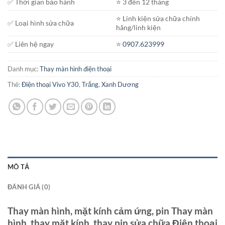
✅ Thời gian bảo hành
⭐️ 3 đến 12 tháng
⭐️ Linh kiện sửa chữa chính
✅ Loại hình sửa chữa
hãng/linh kiện
✅ Liên hệ ngay
⭐️
0907.623999
Danh mục:
Thay màn hình điện thoại
Thẻ:
Điện thoại Vivo Y30
,
Trắng
,
Xanh Dương
MÔ TẢ
ĐÁNH GIÁ (0)
Thay màn hình, mặt kính cảm ứng, pin Thay màn
hình, thay mặt kính, thay pin sửa chữa Điện thoại