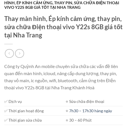
HÌNH, ÉP KÍNH CẢM ỨNG, THAY PIN, SỬA CHỮA ĐIỆN THOẠI
VIVO Y22S 8GB GIÁ TỐT TẠI NHA TRANG
Thay màn hình, Ép kính cảm ứng, thay pin,
sửa chữa Điện thoại vivo Y22s 8GB giá tốt
tại Nha Trang
Công ty Quỳnh An mobile chuyên sửa chữa các vấn đề liên
quan đến màn hình, icloud, nâng cấp dung lượng, thay pin,
thay vỏ main, ic nguồn, wifi, bluetooth, cảm ứng trên Điện
thoại vivo Y22s 8GB tại Nha Trang Khánh Hoà
✅ Dịch vụ
⭐️ Sửa chữa điện thoại
✅ Thời gian hoạt động
⭐️
7h30 – 17h30 hàng ngày
✅ Thời gian sửa chữa
⭐️ 30 – 60 Phút