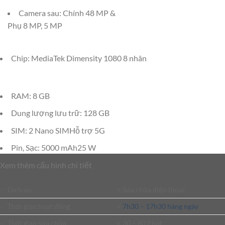
Camera sau: Chính 48 MP &
Phụ 8 MP, 5 MP
Chip: MediaTek Dimensity 1080 8 nhân
RAM: 8 GB
Dung lượng lưu trữ: 128 GB
SIM: 2 Nano SIMHỗ trợ 5G
Pin, Sạc: 5000 mAh25 W
Xem thêm cấu hình chi tiết
✅ Dịch vụ
⭐️ Sửa chữa điện thoại
✅ Thời gian hoạt động
⭐️
7h30 – 17h30 hàng ngày
✅ Thời gian sửa chữa
⭐️ 30 – 60 Phút