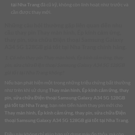
tại Nha Trang
đã cũ kỹ, không còn linh hoạt như trước và
cần được thay mới.
Những câu hỏi thường gặp liên quan đến nhu
cầu thay pin
Thay màn hình, Ép kính cảm ứng,
thay pin, sửa chữa Điện thoại Samsung Galaxy
A34 5G 128GB giá tốt tại Nha Trang
chính hãng.
1. Có nên thay pin Thay màn hình, Ép kính cảm ứng, thay
pin, sửa chữa Điện thoại Samsung Galaxy A34 5G 128GB
giá tốt tại Nha Trang không?
Nếu bạn phát hiện một trong những triệu chứng bất thường
như trên khi sử dụng
Thay màn hình, Ép kính cảm ứng, thay
pin, sửa chữa Điện thoại Samsung Galaxy A34 5G 128GB
giá tốt tại Nha Trang
, bạn nên tiến hành thay pin mới cho
Thay màn hình, Ép kính cảm ứng, thay pin, sửa chữa Điện
thoại Samsung Galaxy A34 5G 128GB giá tốt tại Nha Trang
.
Điều này không chỉ giúp bạn sử dụng máy ổn thỏa, mà còn