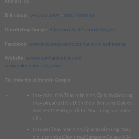
Khánh Hòa
Điện thoại:
0907.62.3999
–
033.74.99888
Dẫn đường Google:
Bấm vào đây để xem đường đi
Facebook:
www.facebook.com/quynhanmobile.nhatrang
Website:
www.quynhanmobile.com
www.epkinhnhatrang.com
Từ khóa tìm kiếm trên Google
thay màn hình Thay màn hình, Ép kính cảm ứng,
thay pin, sửa chữa Điện thoại Samsung Galaxy
A34 5G 128GB giá tốt tại Nha Trang bao nhiêu
tiền
thay pin Thay màn hình, Ép kính cảm ứng, thay
pin, sửa chữa Điện thoại Samsung Galaxy A34