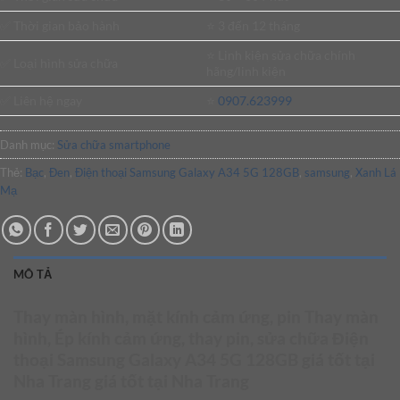
✅ Thời gian bảo hành
⭐️ 3 đến 12 tháng
⭐️ Linh kiện sửa chữa chính
✅ Loại hình sửa chữa
hãng/linh kiện
✅ Liên hệ ngay
⭐️
0907.623999
Danh mục:
Sửa chữa smartphone
Thẻ:
Bạc
,
Đen
,
Điện thoại Samsung Galaxy A34 5G 128GB
,
samsung
,
Xanh Lá
Mạ
MÔ TẢ
Thay màn hình, mặt kính cảm ứng, pin Thay màn
hình, Ép kính cảm ứng, thay pin, sửa chữa Điện
thoại Samsung Galaxy A34 5G 128GB giá tốt tại
Nha Trang giá tốt tại Nha Trang