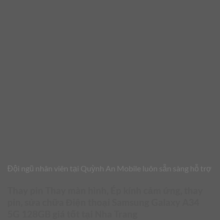
Đội ngũ nhân viên tại Quỳnh An Mobile luôn sẵn sàng hỗ trợ
Thay pin Thay màn hình, Ép kính cảm ứng, thay
pin, sửa chữa Điện thoại Samsung Galaxy A34
5G 128GB giá tốt tại Nha Trang