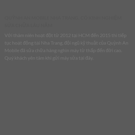
QUỲNH AN MOBILE NHA TRANG. CÓ KINH NGHIỆM
SỬA CHỮA LÂU NĂM
Với thâm niên hoạt đột từ 2012 tại HCM đến 2015 thì tiếp
tục hoạt động tại Nha Trang, đội ngũ kỹ thuật của Quỳnh An
Mobile đã sửa chữa hàng nghìn máy từ thấp đến đời cao.
Quý khách yên tâm khi gửi máy sửa tại đây.