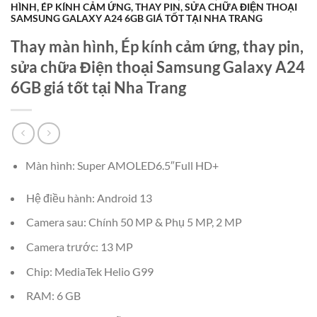
HÌNH, ÉP KÍNH CẢM ỨNG, THAY PIN, SỬA CHỮA ĐIỆN THOẠI
SAMSUNG GALAXY A24 6GB GIÁ TỐT TẠI NHA TRANG
Thay màn hình, Ép kính cảm ứng, thay pin,
sửa chữa Điện thoại Samsung Galaxy A24
6GB giá tốt tại Nha Trang
Màn hình: Super AMOLED6.5″Full HD+
Hệ điều hành: Android 13
Camera sau: Chính 50 MP & Phụ 5 MP, 2 MP
Camera trước: 13 MP
Chip: MediaTek Helio G99
RAM: 6 GB