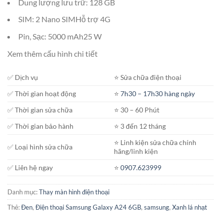
Dung lượng lưu trữ: 128 GB
SIM: 2 Nano SIMHỗ trợ 4G
Pin, Sạc: 5000 mAh25 W
Xem thêm cấu hình chi tiết
✅ Dịch vụ
⭐️ Sửa chữa điện thoại
✅ Thời gian hoạt động
⭐️
7h30 – 17h30 hàng ngày
✅ Thời gian sửa chữa
⭐️ 30 – 60 Phút
✅ Thời gian bảo hành
⭐️ 3 đến 12 tháng
⭐️ Linh kiện sửa chữa chính
✅ Loại hình sửa chữa
hãng/linh kiện
✅ Liên hệ ngay
⭐️
0907.623999
Danh mục:
Thay màn hình điện thoại
Thẻ:
Đen
,
Điện thoại Samsung Galaxy A24 6GB
,
samsung
,
Xanh lá nhạt