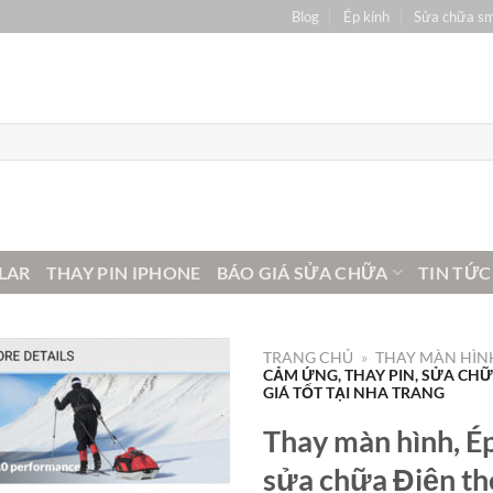
Blog
Ép kính
Sửa chữa s
LAR
THAY PIN IPHONE
BÁO GIÁ SỬA CHỮA
TIN TỨC
TRANG CHỦ
»
THAY MÀN HÌNH
CẢM ỨNG, THAY PIN, SỬA CH
GIÁ TỐT TẠI NHA TRANG
Thay màn hình, Ép
sửa chữa Điện t