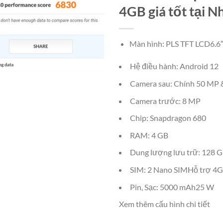
4GB giá tốt tại N
Màn hình: PLS TFT LCD6.6
Hệ điều hành: Android 12
Camera sau: Chính 50 MP 
Camera trước: 8 MP
Chip: Snapdragon 680
RAM: 4 GB
Dung lượng lưu trữ: 128 
SIM: 2 Nano SIMHỗ trợ 4G
Pin, Sạc: 5000 mAh25 W
Xem thêm cấu hình chi tiết