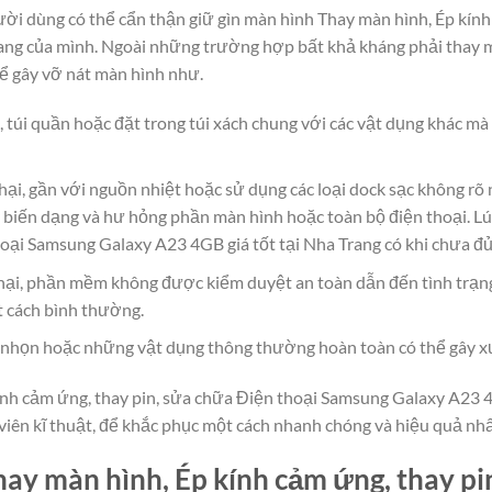
người dùng có thể cẩn thận giữ gìn màn hình Thay màn hình, Ép kín
ang của mình. Ngoài những trường hợp bất khả kháng phải thay m
ể gây vỡ nát màn hình như.
, túi quần hoặc đặt trong túi xách chung với các vật dụng khác m
hại, gần với nguồn nhiệt hoặc sử dụng các loại dock sạc không rõ
 biến dạng và hư hỏng phần màn hình hoặc toàn bộ điện thoại. Lú
hoại Samsung Galaxy A23 4GB giá tốt tại Nha Trang có khi chưa đ
ại, phần mềm không được kiểm duyệt an toàn dẫn đến tình trạn
t cách bình thường.
g, nhọn hoặc những vật dụng thông thường hoàn toàn có thể gây x
nh cảm ứng, thay pin, sửa chữa Điện thoại Samsung Galaxy A23 4GB 
viên kĩ thuật, để khắc phục một cách nhanh chóng và hiệu quả nhấ
ay màn hình, Ép kính cảm ứng, thay pi