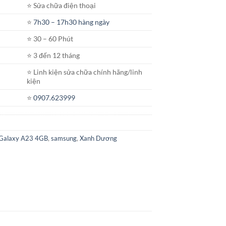
⭐️ Sửa chữa điện thoại
⭐️
7h30 – 17h30 hàng ngày
⭐️ 30 – 60 Phút
⭐️ 3 đến 12 tháng
⭐️ Linh kiện sửa chữa chính hãng/linh
kiện
⭐️
0907.623999
 Galaxy A23 4GB
,
samsung
,
Xanh Dương