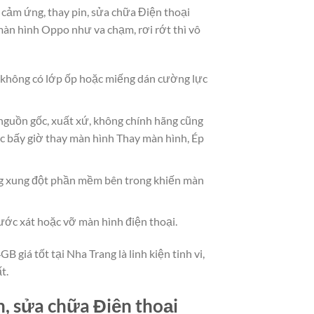
h cảm ứng, thay pin, sửa chữa Điện thoại
àn hình Oppo như va chạm, rơi rớt thì vô
à không có lớp ốp hoặc miếng dán cường lực
 nguồn gốc, xuất xứ, không chính hãng cũng
c bấy giờ thay màn hình Thay màn hình, Ép
ủ
g xung đột phần mềm bên trong khiến màn
ước xát hoặc vỡ màn hình điện thoại.
giá tốt tại Nha Trang là linh kiện tinh vi,
t.
n, sửa chữa Điện thoại