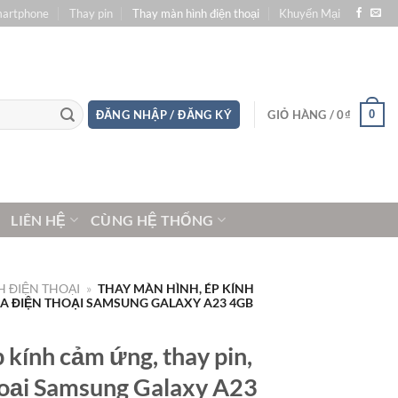
martphone
Thay pin
Thay màn hình điện thoại
Khuyến Mại
0
ĐĂNG NHẬP / ĐĂNG KÝ
GIỎ HÀNG /
0
₫
LIÊN HỆ
CÙNG HỆ THỐNG
 ĐIỆN THOẠI
»
THAY MÀN HÌNH, ÉP KÍNH
ỮA ĐIỆN THOẠI SAMSUNG GALAXY A23 4GB
 kính cảm ứng, thay pin,
hoại Samsung Galaxy A23