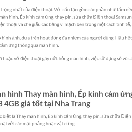
rọng nhất của điện thoại. Với cấu tạo gồm các phần như tấm nền
àn hình, Ép kính cảm ứng, thay pin, sửa chữa Điện thoại Samsun
iện thoại và che giấu các bảng vi mạch bên trong một cách tinh tế,
lớp hình ảnh, dựa trên hoạt động đa nhiệm của người dùng. Hầu hế
 cảm ứng thông qua màn hình.
i hoặc vỡ điện thoại gây nứt hỏng màn hình, việc sử dụng sẽ vô cù
 hình Thay màn hình, Ép kính cảm ứng,
 4GB giá tốt tại Nha Trang
c biệt là Thay màn hình, Ép kính cảm ứng, thay pin, sửa chữa Điệ
oại với các mặt phẳng hoặc vật cứng.