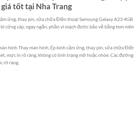
iá tốt tại Nha Trang
cảm ứng, thay pin, sửa chữa Điện thoại Samsung Galaxy A23 4GB gi
 bì cứng cáp, ngay ngắn, phần vi mạch được bảo vệ bằng tem niêm
 màn hình Thay màn hình, Ép kính cảm ứng, thay pin, sửa chữa Điệ
nét, mực in rõ ràng, không có tình trạng mờ hoặc nhòe. Các đường
c rõ ràng.