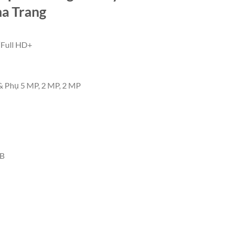
ha Trang
″Full HD+
& Phụ 5 MP, 2 MP, 2 MP
GB