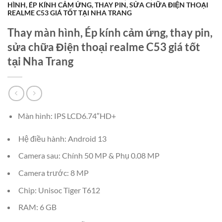
HÌNH, ÉP KÍNH CẢM ỨNG, THAY PIN, SỬA CHỮA ĐIỆN THOẠI
REALME C53 GIÁ TỐT TẠI NHA TRANG
Thay màn hình, Ép kính cảm ứng, thay pin,
sửa chữa Điện thoại realme C53 giá tốt
tại Nha Trang
Màn hình: IPS LCD6.74″HD+
Hệ điều hành: Android 13
Camera sau: Chính 50 MP & Phụ 0.08 MP
Camera trước: 8 MP
Chip: Unisoc Tiger T612
RAM: 6 GB