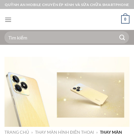
Bỏ
QUỲNH AN MOBILE CHUYÊN ÉP KÍNH VÀ SỬA CHỮA SMARTPHONE
qua
nội
0
dung
Tìm
kiếm:
TRANG CHỦ
»
THAY MÀN HÌNH ĐIỆN THOẠI
»
THAY MÀN