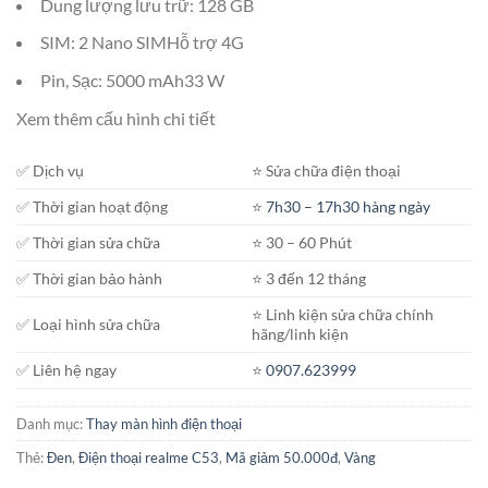
Dung lượng lưu trữ: 128 GB
SIM: 2 Nano SIMHỗ trợ 4G
Pin, Sạc: 5000 mAh33 W
Xem thêm cấu hình chi tiết
✅ Dịch vụ
⭐️ Sửa chữa điện thoại
✅ Thời gian hoạt động
⭐️
7h30 – 17h30 hàng ngày
✅ Thời gian sửa chữa
⭐️ 30 – 60 Phút
✅ Thời gian bảo hành
⭐️ 3 đến 12 tháng
⭐️ Linh kiện sửa chữa chính
✅ Loại hình sửa chữa
hãng/linh kiện
✅ Liên hệ ngay
⭐️
0907.623999
Danh mục:
Thay màn hình điện thoại
Thẻ:
Đen
,
Điện thoại realme C53
,
Mã giảm 50.000đ
,
Vàng