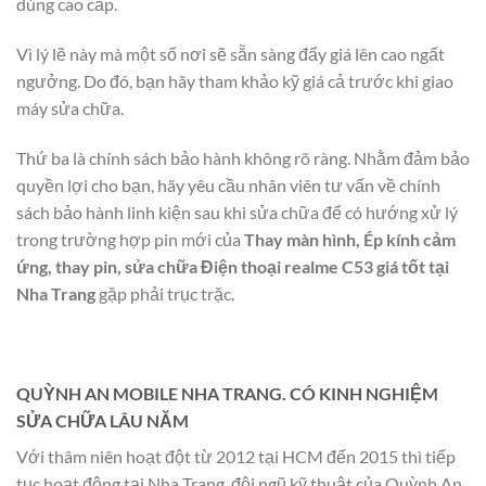
dùng cao cấp.
Vì lý lẽ này mà một số nơi sẽ sẵn sàng đẩy giá lên cao ngất
ngưởng. Do đó, bạn hãy tham khảo kỹ giá cả trước khi giao
máy sửa chữa.
Thứ ba là chính sách bảo hành không rõ ràng. Nhằm đảm bảo
quyền lợi cho bạn, hãy yêu cầu nhân viên tư vấn về chính
sách bảo hành linh kiện sau khi sửa chữa để có hướng xử lý
trong trường hợp pin mới của
Thay màn hình, Ép kính cảm
ứng, thay pin, sửa chữa Điện thoại realme C53 giá tốt tại
Nha Trang
gặp phải trục trặc.
QUỲNH AN MOBILE NHA TRANG. CÓ KINH NGHIỆM
SỬA CHỮA LÂU NĂM
Với thâm niên hoạt đột từ 2012 tại HCM đến 2015 thì tiếp
tục hoạt động tại Nha Trang, đội ngũ kỹ thuật của Quỳnh An