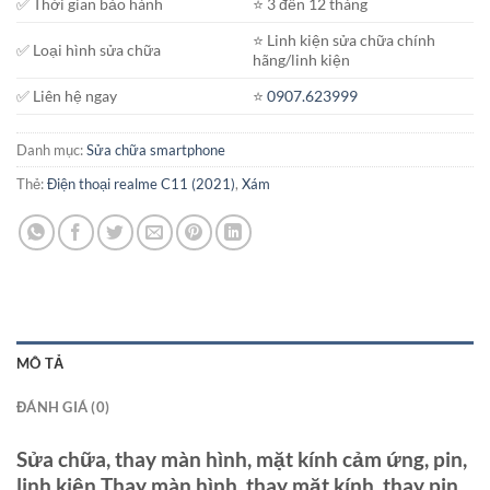
✅ Thời gian bảo hành
⭐️ 3 đến 12 tháng
⭐️ Linh kiện sửa chữa chính
✅ Loại hình sửa chữa
hãng/linh kiện
✅ Liên hệ ngay
⭐️
0907.623999
Danh mục:
Sửa chữa smartphone
Thẻ:
Điện thoại realme C11 (2021)
,
Xám
MÔ TẢ
ĐÁNH GIÁ (0)
Sửa chữa, thay màn hình, mặt kính cảm ứng, pin,
linh kiện Thay màn hình, thay mặt kính, thay pin