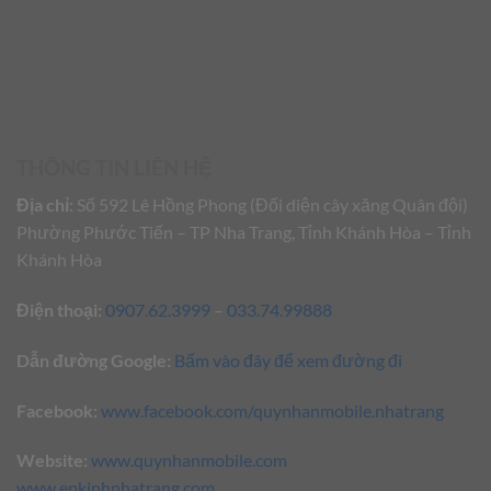
THÔNG TIN LIÊN HỆ
Địa chỉ:
Số 592 Lê Hồng Phong (Đối diện cây xăng Quân đội)
Phường Phước Tiến – TP Nha Trang, Tỉnh Khánh Hòa – Tỉnh
Khánh Hòa
Điện thoại:
0907.62.3999
–
033.74.99888
Dẫn đường Google:
Bấm vào đây để xem đường đi
Facebook:
www.facebook.com/quynhanmobile.nhatrang
Website:
www.quynhanmobile.com
www.epkinhnhatrang.com