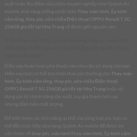
xuất hoặc địa điểm sửa chữa chuyên nghiệp như Quỳnh An
mobile, khả năng chống nước trên
Thay màn hình, Ép kính
cảm ứng, thay pin, sửa chữa Điện thoại OPPO Reno8 T 5G
256GB giá tốt tại Nha Trang
sẽ được giữ nguyên vẹn.
3. Pin Thay màn hình, Ép kính cảm ứng, thay pin, sửa chữa
Điện thoại OPPO Reno8 T 5G 256GB giá tốt tại Nha Trang
loại nào tốt nhất?
Điều này hoàn toàn phụ thuộc vào nhu cầu sử dụng của bạn.
Hiện nay bạn có thể lựa chọn thay pin thường cho
Thay màn
hình, Ép kính cảm ứng, thay pin, sửa chữa Điện thoại
OPPO Reno8 T 5G 256GB giá tốt tại Nha Trang
hoặc sử
dụng pin từ chính hãng sản xuất, tuy giá thành hơi cao
nhưng đảm bảo chất lượng.
Để biết thêm các tính năng cụ thể của từng loại pin, bạn có
thể đến trực tiếp cửa hàng Quỳnh An mobile để được tư
vấn thêm về
thay pin, màn hìnhThay màn hình, Ép kính cảm