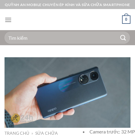
Bỏ
QUỲNH AN MOBILE CHUYÊN ÉP KÍNH VÀ SỬA CHỮA SMARTPHONE
qua
nội
0
dung
Tìm
kiếm:
Camera trước: 32 MP
TRANG CHỦ
»
SỬA CHỮA