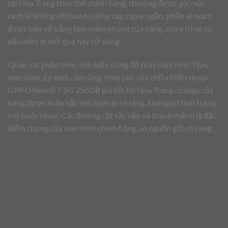
tại Nha Trang thay thế chính hãng, thường được gói một
cách kĩ lưỡng với bao bì cứng cáp, ngay ngắn, phần vi mạch
được bảo vệ bằng tem niêm phong của hãng, chưa từng có
dấu hiệu bị mở qua hay sử dụng.
Quan sát phần trên, linh kiện dùng để thay màn hình Thay
màn hình, Ép kính cảm ứng, thay pin, sửa chữa Điện thoại
OPPO Reno8 T 5G 256GB giá tốt tại Nha Trang có logo của
hãng được in ấn sắc nét, mực in rõ ràng, không có tình trạng
mờ hoặc nhòe. Các đường cắt sắc sảo và thanh mảnh là đặc
điểm chung của màn hình chính hãng, có nguồn gốc rõ ràng.