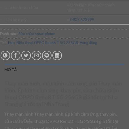
⭐️ Linh kiện sửa chữa chính
✅ Loại hình sửa chữa
hãng/linh kiện
✅ Liên hệ ngay
⭐️
0907.623999
Danh mục:
Sửa chữa smartphone
Thẻ:
Đen
,
Điện thoại OPPO Reno8 T 5G 256GB
,
Vàng đồng
MÔ TẢ
Thay màn hình, mặt kính cảm ứng, pin Thay màn
hình, Ép kính cảm ứng, thay pin, sửa chữa Điện
thoại OPPO Reno8 T 5G 256GB giá tốt tại Nha
Trang giá tốt tại Nha Trang
Thay màn hình Thay màn hình, Ép kính cảm ứng, thay pin,
sửa chữa Điện thoại OPPO Reno8 T 5G 256GB giá tốt tại
Nha Trang giá bao nhiêu là điều bạn đang tìm kiếm? Chỉ vì