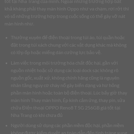
tốt tại Nha Trang của mình. Ngoài những trường hợp bất
khả kháng phải thay màn hình Oppo như va chạm, rơi rớt thì
vô số những trường hợp trong cuộc sống có thể gây vỡ nát
màn hình như.
Thường xuyên để điện thoại trong túi áo, túi quần hoặc
đặt trong túi xách chung với các vật dụng khác mà không
có lớp ốp hoặc miếng dán cường lực bảo vệ.
Làm việc trong môi trường hóa chất độc hại, gần với
nguồn nhiệt hoặc sử dụng các loại dock sạc không rõ
nguồn gốc, xuất xứ, không chính hãng cũng là nguyên
nhân tăng nguy cơ cháy nổ gây biến dạng và hư hỏng
phần màn hình hoặc toàn bộ điện thoại. Lúc bấy giờ thay
màn hình Thay màn hình, Ép kính cảm ứng, thay pin, sửa
chữa Điện thoại OPPO Reno8 T 5G 256GB giá tốt tại
Nha Trang có khi chưa đủ
Người dùng sử dụng các phần mềm độc hại, phần mềm
không được kiểm duyệt an toàn dẫn đến tình trạng xung