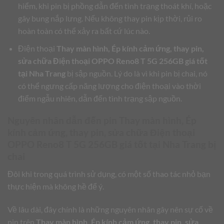
hiểm, khi pin bị phồng dẫn đến tình trạng thoát khí, hoặc
gây bung nắp lưng. Nếu không thay pin kịp thời, rủi ro
hoàn toàn có thể xảy ra bất cứ lúc nào.
Điện thoại
Thay màn hình, Ép kính cảm ứng, thay pin,
sửa chữa Điện thoại OPPO Reno8 T 5G 256GB giá tốt
tại Nha Trang
bị sập nguồn. Lý do là vì khi pin bị chai, nó
có thể ngưng cấp năng lượng cho điện thoại vào thời
điểm ngẫu nhiên, dẫn đến tình trạng sập nguồn.
Nguyên nhân dẫn đến pin
Thay màn hình, Ép
kính cảm ứng, thay pin, sửa chữa Điện thoại
OPPO Reno8 T 5G 256GB giá tốt tại Nha Trang
bị
chai
Đôi khi trong quá trình sử dụng, có một số thao tác nhỏ bạn
thực hiện mà không hề để ý.
Về lâu dài, đây chính là những nguyên nhân gây nên sự cố về
pin trên
Thay màn hình, Ép kính cảm ứng, thay pin, sửa