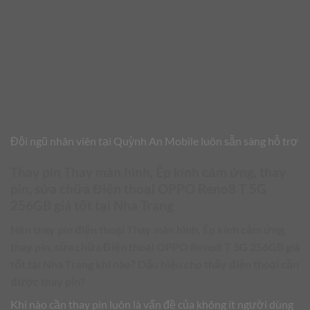
Đội ngũ nhân viên tại Quỳnh An Mobile luôn sẵn sàng hỗ trợ
Thay pin Thay màn hình, Ép kính cảm ứng, thay
pin, sửa chữa Điện thoại OPPO Reno8 T 5G
256GB giá tốt tại Nha Trang
Nên thay pin điện thoại
Thay màn hình, Ép kính cảm ứng,
thay pin, sửa chữa Điện thoại OPPO Reno8 T 5G 256GB giá
tốt tại Nha Trang
khi nào? Dấu hiệu cho thấy điện thoại cần
được thay pin?
Khi nào cần thay pin luôn là vấn đề của không ít người dùng