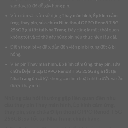
sạc đầy, từ đó dễ gây hỏng pin.
Vừa cắm sạc vừa sử dụng
Thay màn hình, Ép kính cảm
ứng, thay pin, sửa chữa Điện thoại OPPO Reno8 T 5G
256GB giá tốt tại Nha Trang
. Đây cũng là một thói quen
không tốt và có thể gây hỏng pin nếu thực hiện lâu dài.
Điện thoại bi va đập, dẫn đến viên pin bị xung đột & bị
hỏng.
Viên pin
Thay màn hình, Ép kính cảm ứng, thay pin, sửa
chữa Điện thoại OPPO Reno8 T 5G 256GB giá tốt tại
Nha Trang
đã cũ kỹ, không còn linh hoạt như trước và cần
được thay mới.
Những câu hỏi thường gặp liên quan đến nhu
cầu thay pin
Thay màn hình, Ép kính cảm ứng,
thay pin, sửa chữa Điện thoại OPPO Reno8 T 5G
256GB giá tốt tại Nha Trang
chính hãng.