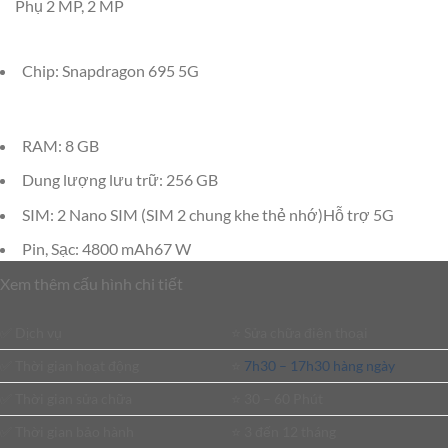
Phụ 2 MP, 2 MP
Chip: Snapdragon 695 5G
RAM: 8 GB
Dung lượng lưu trữ: 256 GB
SIM: 2 Nano SIM (SIM 2 chung khe thẻ nhớ)Hỗ trợ 5G
Pin, Sạc: 4800 mAh67 W
Xem thêm cấu hình chi tiết
✅ Dịch vụ
⭐️ Sửa chữa điện thoại
✅ Thời gian hoạt động
⭐️
7h30 – 17h30 hàng ngày
✅ Thời gian sửa chữa
⭐️ 30 – 60 Phút
✅ Thời gian bảo hành
⭐️ 3 đến 12 tháng