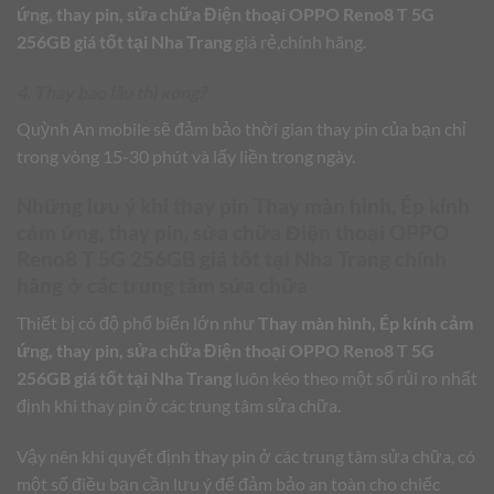
ứng, thay pin, sửa chữa Điện thoại OPPO Reno8 T 5G
256GB giá tốt tại Nha Trang
giá rẻ,chính hãng.
4. Thay bao lâu thì xong?
Quỳnh An mobile sẽ đảm bảo thời gian thay pin của bạn chỉ
trong vòng 15-30 phút và lấy liền trong ngày.
Những lưu ý khi thay pin
Thay màn hình, Ép kính
cảm ứng, thay pin, sửa chữa Điện thoại OPPO
Reno8 T 5G 256GB giá tốt tại Nha Trang
chính
hãng ở các trung tâm sửa chữa
Thiết bị có độ phổ biến lớn như
Thay màn hình, Ép kính cảm
ứng, thay pin, sửa chữa Điện thoại OPPO Reno8 T 5G
256GB giá tốt tại Nha Trang
luôn kéo theo một số rủi ro nhất
định khi thay pin ở các trung tâm sửa chữa.
Vậy nên khi quyết định thay pin ở các trung tâm sửa chữa, có
một số điều bạn cần lưu ý để đảm bảo an toàn cho chiếc