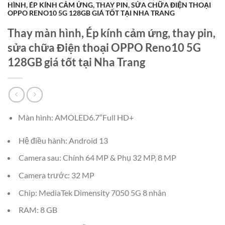
HÌNH, ÉP KÍNH CẢM ỨNG, THAY PIN, SỬA CHỮA ĐIỆN THOẠI
OPPO RENO10 5G 128GB GIÁ TỐT TẠI NHA TRANG
Thay màn hình, Ép kính cảm ứng, thay pin,
sửa chữa Điện thoại OPPO Reno10 5G
128GB giá tốt tại Nha Trang
Màn hình: AMOLED6.7″Full HD+
Hệ điều hành: Android 13
Camera sau: Chính 64 MP & Phụ 32 MP, 8 MP
Camera trước: 32 MP
Chip: MediaTek Dimensity 7050 5G 8 nhân
RAM: 8 GB