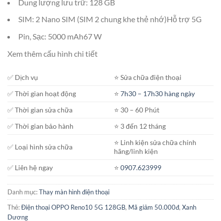
Dung lượng lưu trữ: 128 GB
SIM: 2 Nano SIM (SIM 2 chung khe thẻ nhớ)Hỗ trợ 5G
Pin, Sạc: 5000 mAh67 W
Xem thêm cấu hình chi tiết
✅ Dịch vụ
⭐️ Sửa chữa điện thoại
✅ Thời gian hoạt động
⭐️
7h30 – 17h30 hàng ngày
✅ Thời gian sửa chữa
⭐️ 30 – 60 Phút
✅ Thời gian bảo hành
⭐️ 3 đến 12 tháng
⭐️ Linh kiện sửa chữa chính
✅ Loại hình sửa chữa
hãng/linh kiện
✅ Liên hệ ngay
⭐️
0907.623999
Danh mục:
Thay màn hình điện thoại
Thẻ:
Điện thoại OPPO Reno10 5G 128GB
,
Mã giảm 50.000đ
,
Xanh
Dương