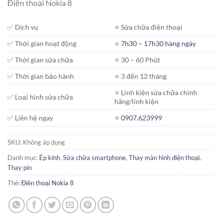
Điện thoại Nokia 8
từ
450.000₫
✅ Dịch vụ
⭐️ Sửa chữa điện thoại
đến
700.000₫
✅ Thời gian hoạt động
⭐️
7h30 – 17h30 hàng ngày
✅ Thời gian sửa chữa
⭐️ 30 – 60 Phút
✅ Thời gian bảo hành
⭐️ 3 đến 12 tháng
⭐️ Linh kiện sửa chữa chính
✅ Loại hình sửa chữa
hãng/linh kiện
✅ Liên hệ ngay
⭐️
0907.623999
SKU:
Không áp dụng
Danh mục:
Ép kính
,
Sửa chữa smartphone
,
Thay màn hình điện thoại
,
Thay pin
Thẻ:
Điện thoại Nokia 8