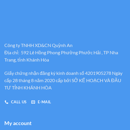
Công ty TNHH XD&CN Quỳnh An
Địa chỉ: 592 Lê Hồng Phong Phường Phước Hải , TP Nha
Trang, tỉnh Khánh Hòa
Giấy chứng nhận đăng ký kinh doanh số 4201905278 Ngày
cấp 28 tháng 8 năm 2020 cấp bới SỞ KẾ HOẠCH VÀ ĐẦU
TƯ TỈNH KHÁNH HÒA
CALL US
E-MAIL
My account