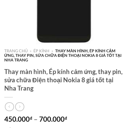
TRANG CHỦ
»
ÉP KÍNH
»
THAY MÀN HÌNH, ÉP KÍNH CẢM
ỨNG, THAY PIN, SỬA CHỮA ĐIỆN THOẠI NOKIA 8 GIÁ TỐT TẠI
NHA TRANG
Thay màn hình, Ép kính cảm ứng, thay pin,
sửa chữa Điện thoại Nokia 8 giá tốt tại
Nha Trang
Khoảng
450.000
–
700.000
₫
₫
giá: