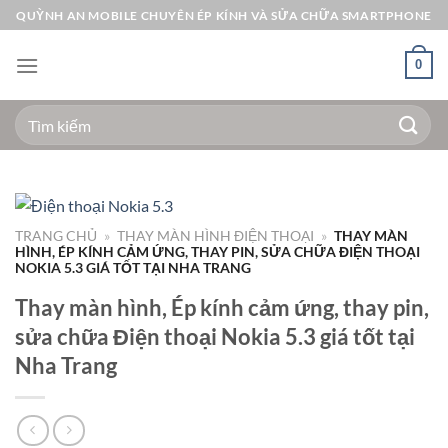
Bỏ
QUỲNH AN MOBILE CHUYÊN ÉP KÍNH VÀ SỬA CHỮA SMARTPHONE
qua
nội
0
dung
Tìm
kiếm:
TRANG CHỦ
»
THAY MÀN HÌNH ĐIỆN THOẠI
»
THAY MÀN
HÌNH, ÉP KÍNH CẢM ỨNG, THAY PIN, SỬA CHỮA ĐIỆN THOẠI
NOKIA 5.3 GIÁ TỐT TẠI NHA TRANG
Thay màn hình, Ép kính cảm ứng, thay pin,
sửa chữa Điện thoại Nokia 5.3 giá tốt tại
Nha Trang