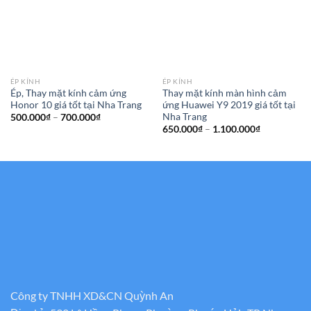
ÉP KÍNH
ÉP KÍNH
Ép, Thay mặt kính cảm ứng
Thay mặt kính màn hình cảm
Honor 10 giá tốt tại Nha Trang
ứng Huawei Y9 2019 giá tốt tại
Nha Trang
Khoảng
500.000
₫
–
700.000
₫
giá:
Khoảng
650.000
₫
–
1.100.000
₫
từ
giá:
500.000₫
từ
đến
650.000₫
700.000₫
đến
1.100.000₫
Công ty TNHH XD&CN Quỳnh An