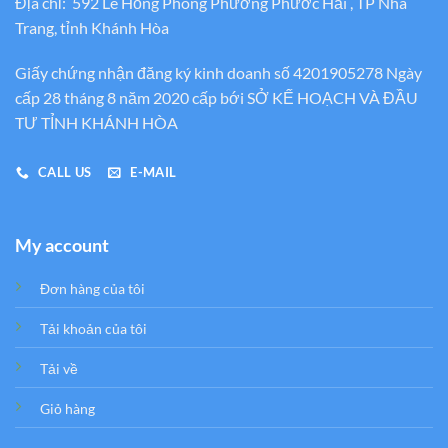
Địa chỉ: 592 Lê Hồng Phong Phường Phước Hải , TP Nha
Trang, tỉnh Khánh Hòa
Giấy chứng nhận đăng ký kinh doanh số 4201905278 Ngày
cấp 28 tháng 8 năm 2020 cấp bới SỞ KẾ HOẠCH VÀ ĐẦU
TƯ TỈNH KHÁNH HÒA
CALL US
E-MAIL
My account
Đơn hàng của tôi
Tải khoản của tôi
Tải về
Giỏ hàng