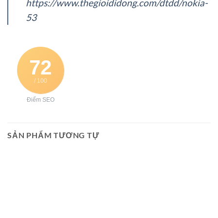
https://www.thegioididong.com/dtdd/nokia-
53
72
/ 100
Điểm SEO
SẢN PHẨM TƯƠNG TỰ