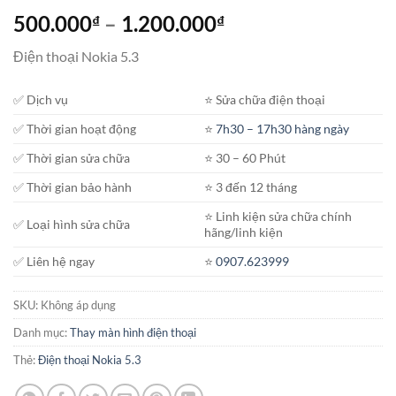
Khoảng
500.000
–
1.200.000
₫
₫
giá:
Điện thoại Nokia 5.3
từ
500.000₫
✅ Dịch vụ
⭐️ Sửa chữa điện thoại
đến
1.200.000₫
✅ Thời gian hoạt động
⭐️
7h30 – 17h30 hàng ngày
✅ Thời gian sửa chữa
⭐️ 30 – 60 Phút
✅ Thời gian bảo hành
⭐️ 3 đến 12 tháng
⭐️ Linh kiện sửa chữa chính
✅ Loại hình sửa chữa
hãng/linh kiện
✅ Liên hệ ngay
⭐️
0907.623999
SKU:
Không áp dụng
Danh mục:
Thay màn hình điện thoại
Thẻ:
Điện thoại Nokia 5.3