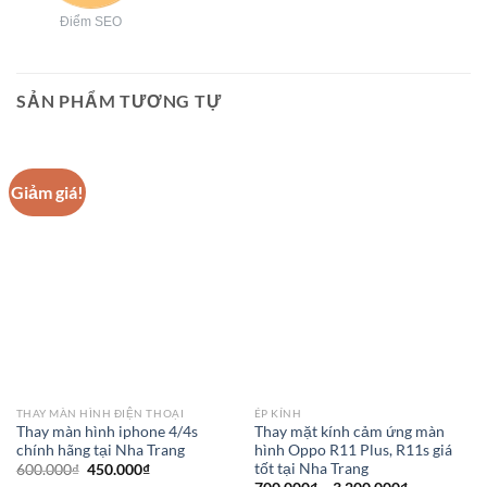
Điểm SEO
SẢN PHẨM TƯƠNG TỰ
Giảm giá!
THAY MÀN HÌNH ĐIỆN THOẠI
ÉP KÍNH
Thay màn hình iphone 4/4s
Thay mặt kính cảm ứng màn
chính hãng tại Nha Trang
hình Oppo R11 Plus, R11s giá
tốt tại Nha Trang
Giá
Giá
600.000
₫
450.000
₫
gốc
hiện