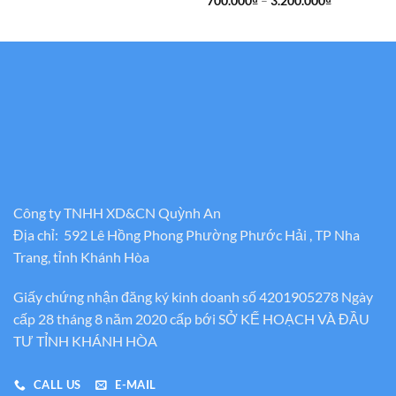
Khoảng
700.000
₫
–
3.200.000
₫
là:
tại
giá:
600.000₫.
là:
từ
450.000₫.
700.000₫
đến
3.200.000₫
Công ty TNHH XD&CN Quỳnh An
Địa chỉ: 592 Lê Hồng Phong Phường Phước Hải , TP Nha
Trang, tỉnh Khánh Hòa
Giấy chứng nhận đăng ký kinh doanh số 4201905278 Ngày
cấp 28 tháng 8 năm 2020 cấp bới SỞ KẾ HOẠCH VÀ ĐẦU
TƯ TỈNH KHÁNH HÒA
CALL US
E-MAIL