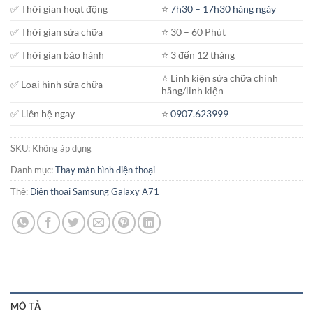
2.200.000₫
✅ Thời gian hoạt động
⭐️
7h30 – 17h30 hàng ngày
đến
✅ Thời gian sửa chữa
⭐️ 30 – 60 Phút
2.900.000₫
✅ Thời gian bảo hành
⭐️ 3 đến 12 tháng
⭐️ Linh kiện sửa chữa chính
✅ Loại hình sửa chữa
hãng/linh kiện
✅ Liên hệ ngay
⭐️
0907.623999
SKU:
Không áp dụng
Danh mục:
Thay màn hình điện thoại
Thẻ:
Điện thoại Samsung Galaxy A71
MÔ TẢ