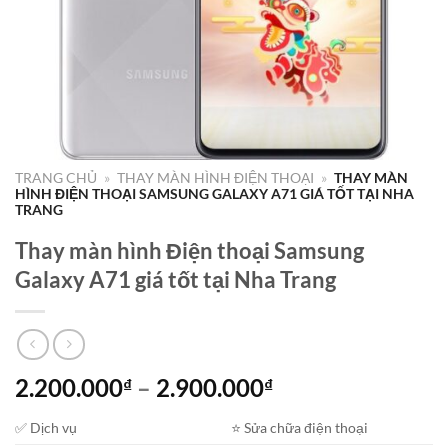
TRANG CHỦ
»
THAY MÀN HÌNH ĐIỆN THOẠI
»
THAY MÀN
HÌNH ĐIỆN THOẠI SAMSUNG GALAXY A71 GIÁ TỐT TẠI NHA
TRANG
Thay màn hình Điện thoại Samsung
Galaxy A71 giá tốt tại Nha Trang
Khoảng
2.200.000
–
2.900.000
₫
₫
giá:
✅ Dịch vụ
⭐️ Sửa chữa điện thoại
từ