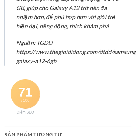
GB, giúp cho Galaxy A12 trở nên đa
nhiệm hơn, để phù hợp hơn với giới trẻ
hiện đại, năng động, thích khám phá
Nguồn: TGDD
https://www.thegioididong.com/dtdd/samsung
galaxy-a12-6gb
71
/ 100
Điểm SEO
SẢN PHẨM TƯƠNG TỰ