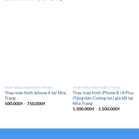
THAY MÀN HÌNH ĐIỆN THOẠI
THAY MÀN HÌNH ĐIỆN THOẠI
Thay màn hình iphone 6 tại Nha
Thay màn hình iPhone 8 | 8 Plus
Trang
(Tặng dán Cường lực) giá tốt tại
Nha Trang
Khoảng
500.000
₫
–
750.000
₫
giá:
Khoảng
1.300.000
₫
–
1.500.000
₫
từ
giá:
500.000₫
từ
đến
1.300.000
750.000₫
đến
1.500.000