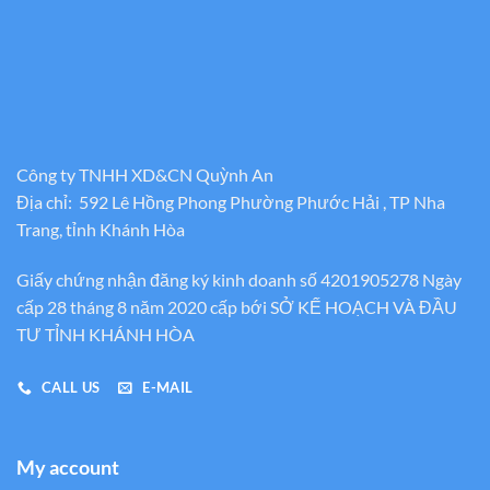
Công ty TNHH XD&CN Quỳnh An
Địa chỉ: 592 Lê Hồng Phong Phường Phước Hải , TP Nha
Trang, tỉnh Khánh Hòa
Giấy chứng nhận đăng ký kinh doanh số 4201905278 Ngày
cấp 28 tháng 8 năm 2020 cấp bới SỞ KẾ HOẠCH VÀ ĐẦU
TƯ TỈNH KHÁNH HÒA
CALL US
E-MAIL
My account