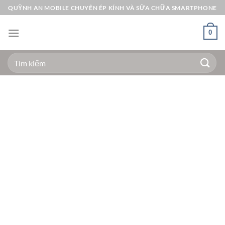
Bỏ
QUỲNH AN MOBILE CHUYÊN ÉP KÍNH VÀ SỬA CHỮA SMARTPHONE
qua
nội
0
dung
Tìm
kiếm: