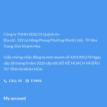
Công ty TNHH XD&CN Quỳnh An
Địa chỉ: 592 Lê Hồng Phong Phường Phước Hải , TP Nha
Trang, tỉnh Khánh Hòa
Giấy chứng nhận đăng ký kinh doanh số 4201905278 Ngày
cấp 28 tháng 8 năm 2020 cấp bới SỞ KẾ HOẠCH VÀ ĐẦU
TƯ TỈNH KHÁNH HÒA
CALL US
E-MAIL
My account