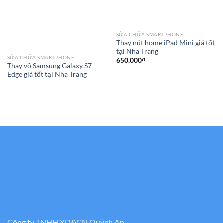
SỬA CHỮA SMARTPHONE
Thay nút home iPad Mini giá tốt
tại Nha Trang
SỬA CHỮA SMARTPHONE
650.000
₫
Thay vỏ Samsung Galaxy S7
Edge giá tốt tại Nha Trang
Công ty TNHH XD&CN Quỳnh An