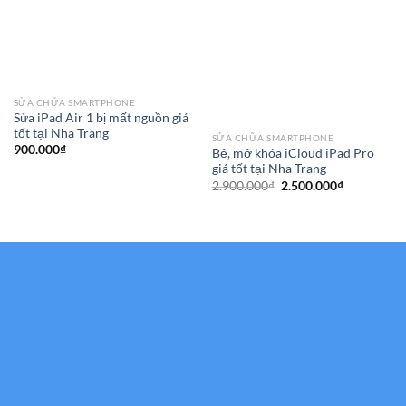
SỬA CHỮA SMARTPHONE
Sửa iPad Air 1 bị mất nguồn giá
tốt tại Nha Trang
SỬA CHỮA SMARTPHONE
900.000
₫
Bẻ, mở khóa iCloud iPad Pro
giá tốt tại Nha Trang
Giá
Giá
2.900.000
₫
2.500.000
₫
gốc
hiện
là:
tại
2.900.000₫.
là:
2.500.000₫