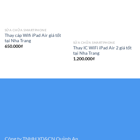
SỬA CHỮA SMARTPHONE
Thay cáp Wifi iPad Air giá tốt
tại Nha Trang
SỬA CHỮA SMARTPHONE
650.000
₫
Thay IC WiFi iPad Air 2 giá tốt
tại Nha Trang
1.200.000
₫
Công ty TNHH XD&CN Quỳnh An