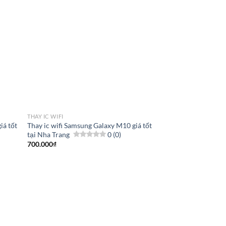
THAY IC WIFI
iá tốt
Thay ic wifi Samsung Galaxy M10 giá tốt
tại Nha Trang
0 (0)
700.000
₫