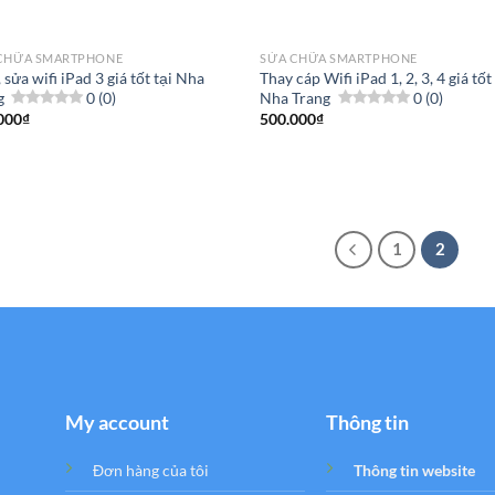
CHỮA SMARTPHONE
SỬA CHỮA SMARTPHONE
 sửa wifi iPad 3 giá tốt tại Nha
Thay cáp Wifi iPad 1, 2, 3, 4 giá tốt
g
0 (0)
Nha Trang
0 (0)
000
₫
500.000
₫
1
2
My account
Thông tin
Đơn hàng của tôi
Thông tin website