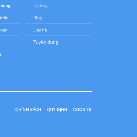
 chung
Dịch vụ
 nhận
Blog
toán
Liên hệ
Tuyển dụng
a
CHÍNH SÁCH
QUY ĐỊNH
COOKIES