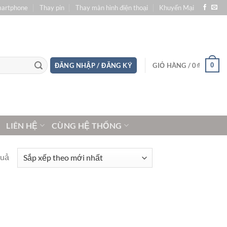
martphone
Thay pin
Thay màn hình điện thoại
Khuyến Mại
0
ĐĂNG NHẬP / ĐĂNG KÝ
GIỎ HÀNG /
0
₫
LIÊN HỆ
CÙNG HỆ THỐNG
quả