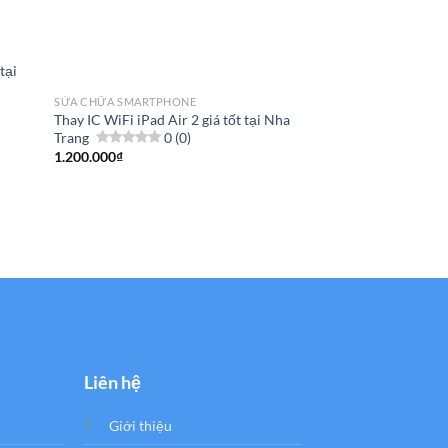
 tại
SỬA CHỮA SMARTPHONE
Thay IC WiFi iPad Air 2 giá tốt tại Nha
Trang
0 (0)
1.200.000
₫
Liên hệ
Giới thiệu