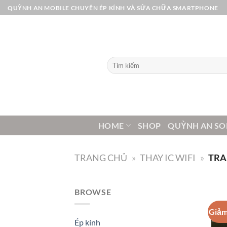
Bỏ
QUỲNH AN MOBILE CHUYÊN ÉP KÍNH VÀ SỬA CHỮA SMARTPHONE
qua
nội
dung
Tìm
kiếm:
HOME
SHOP
QUỲNH AN SO
TRANG CHỦ
»
THAY IC WIFI
»
TRA
BROWSE
Giảm
Ép kính