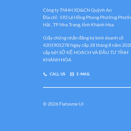
Công ty TNHH XD&CN Quỳnh An
Địa chỉ: 592 Lê Hồng Phong Phường Phướ
Hải , TP Nha Trang, tỉnh Khánh Hòa
Giấy chứng nhận đăng ký kinh doanh số
4201905278 Ngày cấp 28 tháng 8 năm 202
cấp bới SỞ KẾ HOẠCH VÀ ĐẦU TƯ TỈNH
KHÁNH HÒA
CALL US
E-MAIL
© 2026 Flatsome UI