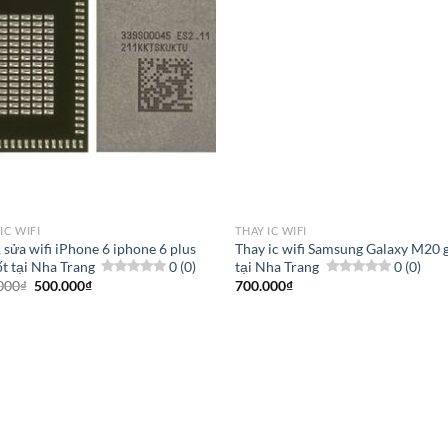
IC WIFI
THAY IC WIFI
 sửa wifi iPhone 6 iphone 6 plus
Thay ic wifi Samsung Galaxy M20 g
ốt tại Nha Trang
0 (0)
tại Nha Trang
0 (0)
Giá
Giá
000
₫
500.000
₫
700.000
₫
gốc
hiện
là:
tại
700.000₫.
là:
500.000₫.