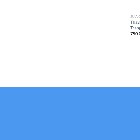
SỬA 
Thay,
Tran
750.