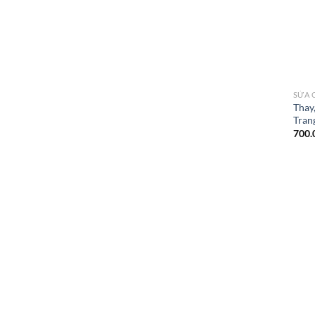
SỬA 
Thay,
Tran
700.