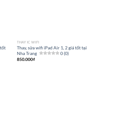
THAY IC WIFI
 tốt
Thay, sửa wifi iPad Air 1, 2 giá tốt tại
Nha Trang
0 (0)
850.000
₫