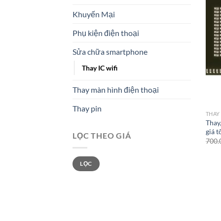
Khuyến Mại
Phụ kiện điện thoại
Sửa chữa smartphone
Thay IC wifi
Thay màn hình điện thoại
Thay pin
THAY 
Thay,
giá t
LỌC THEO GIÁ
700.
Giá
Giá
LỌC
tối
tối
thiểu
đa