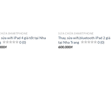
CHỮA SMARTPHONE
SỬA CHỮA SMARTPHONE
 sửa wifi iPad 4 giá tốt tại Nha
Thay, sửa wifi,bluetooth iPad 2 giá
g
0 (0)
tại Nha Trang
0 (0)
000
₫
600.000
₫