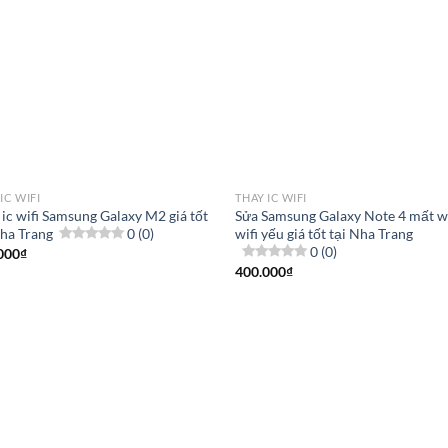
IC WIFI
THAY IC WIFI
 ic wifi Samsung Galaxy M2 giá tốt
Sửa Samsung Galaxy Note 4 mất wi
Nha Trang
0 (0)
wifi yếu giá tốt tại Nha Trang
0 (0)
000
₫
400.000
₫