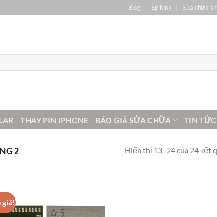
Blog
Ép kính
Sửa chữa s
LAR
THAY PIN IPHONE
BÁO GIÁ SỬA CHỮA
TIN TỨC
Hiển thị 13–24 của 24 kết 
NG 2
 giá!