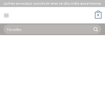
Bỏ
QUỲNH AN MOBILE CHUYÊN ÉP KÍNH VÀ SỬA CHỮA SMARTPHONE
qua
nội
0
dung
Tìm
kiếm: