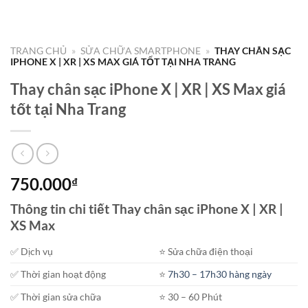
TRANG CHỦ
»
SỬA CHỮA SMARTPHONE
»
THAY CHÂN SẠC
IPHONE X | XR | XS MAX GIÁ TỐT TẠI NHA TRANG
Thay chân sạc iPhone X | XR | XS Max giá
tốt tại Nha Trang
750.000
₫
Thông tin chi tiết Thay chân sạc iPhone X | XR |
XS Max
✅ Dịch vụ
⭐️ Sửa chữa điện thoại
✅ Thời gian hoạt động
⭐️
7h30 – 17h30 hàng ngày
✅ Thời gian sửa chữa
⭐️ 30 – 60 Phút