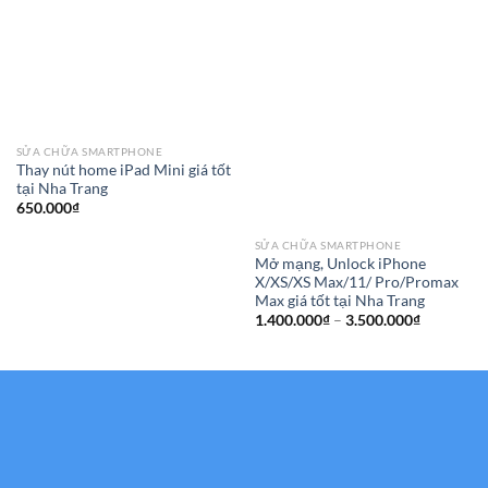
SỬA CHỮA SMARTPHONE
Thay nút home iPad Mini giá tốt
tại Nha Trang
650.000
₫
SỬA CHỮA SMARTPHONE
Mở mạng, Unlock iPhone
X/XS/XS Max/11/ Pro/Promax
Max giá tốt tại Nha Trang
Khoảng
1.400.000
₫
–
3.500.000
₫
giá:
từ
1.400.000
đến
3.500.000