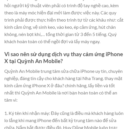
hỏi người kỹ thuật viên phải có trình độ tay nghề cao, kèm
theo là máy móc hiện đại mới làm được việc này. Các quy
trình phải được thực hiện theo trình tự từ các khâu như: cắt
kính cảm ứng, vệ sinh keo, vào keo, ép cảm ứng, hút chân
không, nén bọt khí,… tổng thời gian từ 3 đến 5 tiếng. Quý
khách hoàn toàn có thể ngồi đợi và lấy máy ngay.
Vì sao nên sử dụng dịch vụ thay cảm ứng iPhone
X tại Quỳnh An Mobile?
Quỳnh An Mobile trung tâm sửa chữa iPhone uy tín, chuyên
nghiệp, đáng tin cậy cho khách hàng tại Nha Trang. thay mặt
kính cảm ứng iPhone X ở đâu? chính hãng, lấy liền và tốt
nhất thì Quỳnh An Mobile là nơi bạn hoàn toàn có thể an
tâm vì:
1. Ký tên khi nhận máy: Đây cũng là điều mà khách hàng luôn
lo lắng khi mang iPhone đến bất kỳ trung tâm nào để sửa
chữa. Nắm bắt được điều đó, Huy Dũng Mobile luôn trực