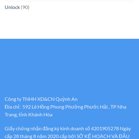
Unlock
(90)
Công ty TNHH XD&CN Quỳnh An
Địa chỉ: 592 Lê Hồng Phong Phường Phước Hải , TP Nha
Trang, tỉnh Khánh Hòa
Giấy chứng nhận đăng ký kinh doanh số 4201905278 Ngày
cấp 28 tháng 8 năm 2020 cấp bới SỞ KẾ HOẠCH VÀ ĐẦU