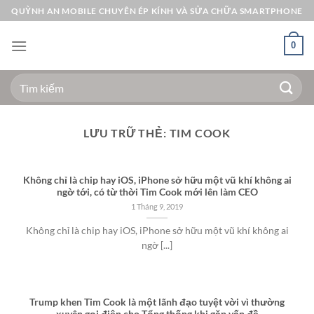
Bỏ
QUỲNH AN MOBILE CHUYÊN ÉP KÍNH VÀ SỬA CHỮA SMARTPHONE
qua
nội
0
dung
Tìm
kiếm:
LƯU TRỮ THẺ:
TIM COOK
Không chỉ là chip hay iOS, iPhone sở hữu một vũ khí không ai
ngờ tới, có từ thời Tim Cook mới lên làm CEO
1 Tháng 9, 2019
Không chỉ là chip hay iOS, iPhone sở hữu một vũ khí không ai
ngờ [...]
Trump khen Tim Cook là một lãnh đạo tuyệt vời vì thường