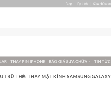
Blog
Ép kính
Sửa chữa s
LAR
THAY PIN IPHONE
BÁO GIÁ SỬA CHỮA
TIN TỨC
U TRỮ THẺ:
THAY MẶT KÍNH SAMSUNG GALAXY