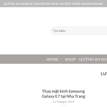
Bỏ
QUỲNH AN MOBILE CHUYÊN ÉP KÍNH VÀ SỬA CHỮA SMARTPHONE
qua
nội
dung
Tìm
kiếm:
HOME
SHOP
QUỲNH AN SO
LƯ
Thay mặt kính Samsung
Galaxy E7 tại Nha Trang
11 Tháng 8, 2019