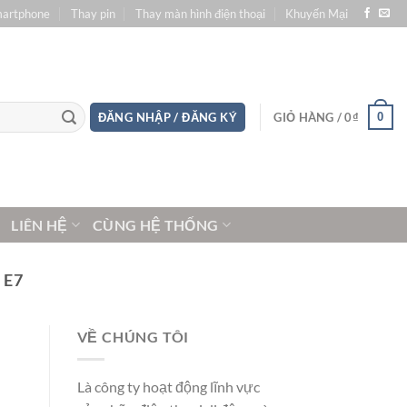
martphone
Thay pin
Thay màn hình điện thoại
Khuyến Mại
0
ĐĂNG NHẬP / ĐĂNG KÝ
GIỎ HÀNG /
0
₫
LIÊN HỆ
CÙNG HỆ THỐNG
 E7
VỀ CHÚNG TÔI
Là công ty hoạt động lĩnh vực