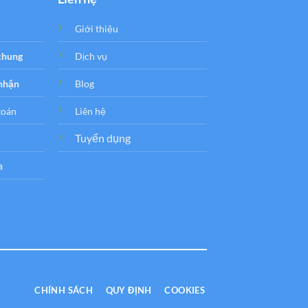
Giới thiệu
 chung
Dịch vụ
 nhận
Blog
toán
Liên hệ
Tuyển dụng
a
CHÍNH SÁCH
QUY ĐỊNH
COOKIES