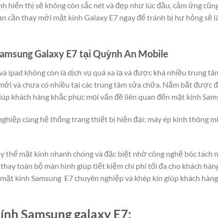
nh hiển thị sẽ không còn sắc nét và đẹp như lúc đầu, cảm ứng cũ
 bạn cần thay mới mặt kính Galaxy E7 ngay để tránh bị hư hỏng s
Samsung Galaxy E7 tại Quỳnh An Mobile
và ipad không còn là dịch vụ quá xa lạ và được khá nhiều trung t
 mới và chưa có nhiều tại các trung tâm sửa chữa. Nắm bắt được
iúp khách hàng khắc phục mọi vấn đề liên quan đến mặt kính Sam
ghiệp cùng hệ thống trang thiết bị hiện đại: máy ép kính thông m
 thế mặt kính nhanh chóng và đặc biệt nhờ công nghệ bóc tách m
thay toàn bộ màn hình giúp tiết kiệm chi phí tối đa cho khách hà
ế mặt kính Samsung E7 chuyên nghiệp và khép kín giúp khách hàng
ính Samsung galaxy E7: