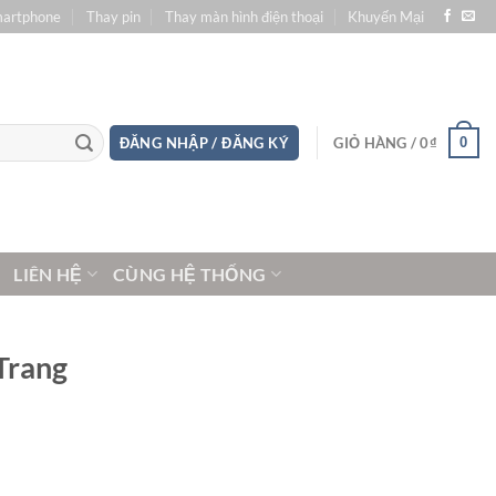
martphone
Thay pin
Thay màn hình điện thoại
Khuyến Mại
0
ĐĂNG NHẬP / ĐĂNG KÝ
GIỎ HÀNG /
0
₫
LIÊN HỆ
CÙNG HỆ THỐNG
Trang