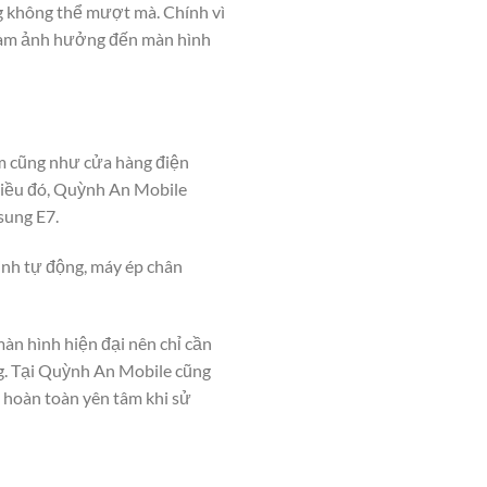
ng không thể mượt mà. Chính vì
ẽ làm ảnh hưởng đến màn hình
âm cũng như cửa hàng điện
 điều đó, Quỳnh An Mobile
sung E7.
inh tự động, máy ép chân
àn hình hiện đại nên chỉ cần
ng. Tại Quỳnh An Mobile cũng
 hoàn toàn yên tâm khi sử