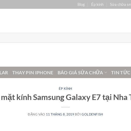
Blog
Ép kính
Sửa chữa s
LAR
THAY PIN IPHONE
BÁO GIÁ SỬA CHỮA
TIN TỨC
ÉP KÍNH
 mặt kính Samsung Galaxy E7 tại Nha 
ĐĂNG VÀO
11 THÁNG 8, 2019
BỞI
GOLDENFISH