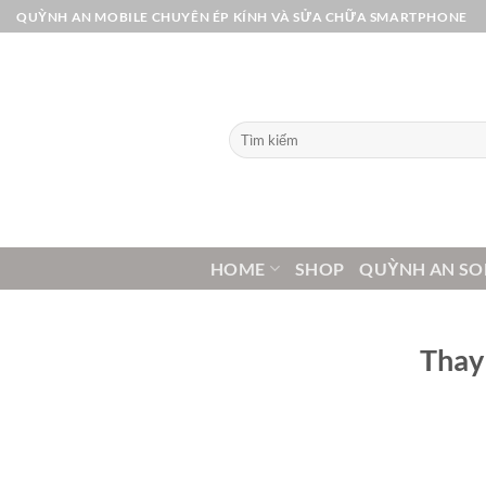
Bỏ
QUỲNH AN MOBILE CHUYÊN ÉP KÍNH VÀ SỬA CHỮA SMARTPHONE
qua
nội
dung
Tìm
kiếm:
HOME
SHOP
QUỲNH AN SO
Thay