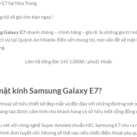
 E7 tại Nha Trang
g tôi sẽ gọi cho bạn ngay !
g Galaxy E7
nhanh chóng – chính hãng – giá rẻ là những giá trị m
h vụ tại Quỳnh An Mobile. Đến với chúng tôi, mọi vấn đề về mặt
ng.
Liên hệ tổng đài: (chỉ 1.000đ / phút). Hoặc
 mặt kính Samsung Galaxy E7?
thoại sở hữu thiết kế đẹp mắt và độc đáo với những đường nét m
dàng tạo được cảm tình cho khách hàng và sở hữu một cộng đồng 
êu nét với công nghệ Super Amoled chuẩn HD, Samsung E7 cho ra 
 hình ảnh tuyệt vời. Nhưng sẽ thế nào nếu chiếc điện thoại yêu q