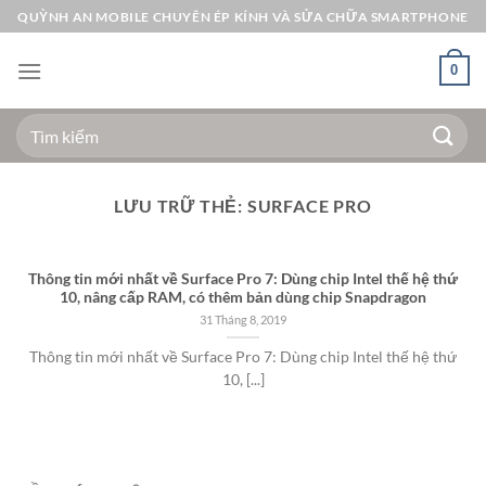
Bỏ
QUỲNH AN MOBILE CHUYÊN ÉP KÍNH VÀ SỬA CHỮA SMARTPHONE
qua
nội
0
dung
Tìm
kiếm:
LƯU TRỮ THẺ:
SURFACE PRO
Thông tin mới nhất về Surface Pro 7: Dùng chip Intel thế hệ thứ
10, nâng cấp RAM, có thêm bản dùng chip Snapdragon
31 Tháng 8, 2019
Thông tin mới nhất về Surface Pro 7: Dùng chip Intel thế hệ thứ
10, [...]