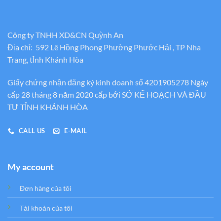
Công ty TNHH XD&CN Quỳnh An
Địa chỉ: 592 Lê Hồng Phong Phường Phước Hải , TP Nha
Trang, tỉnh Khánh Hòa
Giấy chứng nhận đăng ký kinh doanh số 4201905278 Ngày
cấp 28 tháng 8 năm 2020 cấp bới SỞ KẾ HOẠCH VÀ ĐẦU
TƯ TỈNH KHÁNH HÒA
CALL US
E-MAIL
My account
Đơn hàng của tôi
Tải khoản của tôi