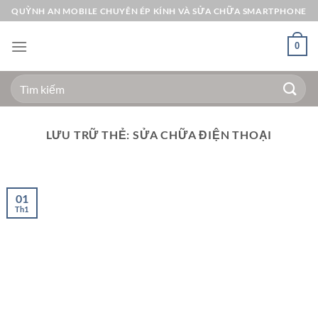
Bỏ
QUỲNH AN MOBILE CHUYÊN ÉP KÍNH VÀ SỬA CHỮA SMARTPHONE
qua
nội
0
dung
Tìm
kiếm:
LƯU TRỮ THẺ:
SỬA CHỮA ĐIỆN THOẠI
01
Th1