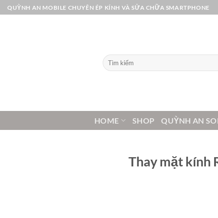
Bỏ
QUỲNH AN MOBILE CHUYÊN ÉP KÍNH VÀ SỬA CHỮA SMARTPHONE
qua
nội
dung
Tìm
kiếm:
HOME
SHOP
QUỲNH AN SO
Thay mặt kính 