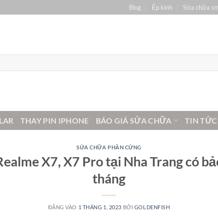
Blog
Ép kính
Sửa chữa s
LAR
THAY PIN IPHONE
BÁO GIÁ SỬA CHỮA
TIN TỨC
SỬA CHỮA PHẦN CỨNG
Realme X7, X7 Pro tại Nha Trang có bả
tháng
ĐĂNG VÀO
1 THÁNG 1, 2023
BỞI
GOLDENFISH