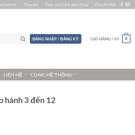
martphone
Thay pin
Thay màn hình điện thoại
Khuyến Mại
0
ĐĂNG NHẬP / ĐĂNG KÝ
GIỎ HÀNG /
0
₫
LIÊN HỆ
CÙNG HỆ THỐNG
o hành 3 đến 12