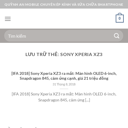
Bỏ
QUỲNH AN MOBILE CHUYÊN ÉP KÍNH VÀ SỬA CHỮA SMARTPHONE
qua
nội
0
dung
Tìm
kiếm:
LƯU TRỮ THẺ:
SONY XPERIA XZ3
[IFA 2018] Sony Xperia XZ3 ra mắt: Màn hình OLED 6-inch,
Snapdragon 845, cảm ứng cạnh, giá 21 triệu đồng
31 Tháng 8, 2018
[IFA 2018] Sony Xperia XZ3 ra mắt: Màn hình OLED 6-inch,
Snapdragon 845, cảm ứng [...]