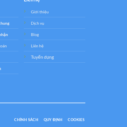
Giới thiệu
 chung
Dịch vụ
 nhận
Blog
toán
Liên hệ
Tuyển dụng
a
CHÍNH SÁCH
QUY ĐỊNH
COOKIES