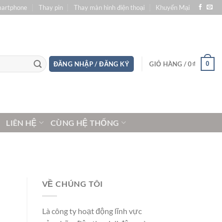
martphone
Thay pin
Thay màn hình điện thoại
Khuyến Mại
0
ĐĂNG NHẬP / ĐĂNG KÝ
GIỎ HÀNG /
0
₫
LIÊN HỆ
CÙNG HỆ THỐNG
VỀ CHÚNG TÔI
Là công ty hoạt động lĩnh vực