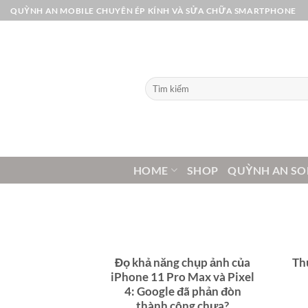
Bỏ
QUỲNH AN MOBILE CHUYÊN ÉP KÍNH VÀ SỬA CHỮA SMARTPHONE
qua
nội
dung
Tìm
kiếm:
HOME
SHOP
QUỲNH AN SO
Đọ khả năng chụp ảnh của
Th
iPhone 11 Pro Max và Pixel
4: Google đã phản đòn
thành công chưa?