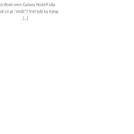
ử đoán xem Galaxy Note9 sắp
 sẽ có gì "nhất"? Với bất kỳ hãng
[...]