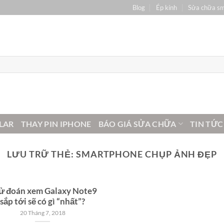
Blog
Ép kính
Sửa chữa s
LAR
THAY PIN IPHONE
BÁO GIÁ SỬA CHỮA
TIN TỨC
LƯU TRỮ THẺ:
SMARTPHONE CHỤP ẢNH ĐẸP
ử đoán xem Galaxy Note9
sắp tới sẽ có gì “nhất”?
20 Tháng 7, 2018