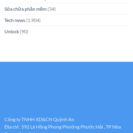
Sửa chữa phần mềm
(34)
Tech news
(1.904)
Unlock
(90)
Công ty TNHH XD&CN Quỳnh An
Địa chỉ: 592 Lê Hồng Phong Phường Phước Hải , TP Nha