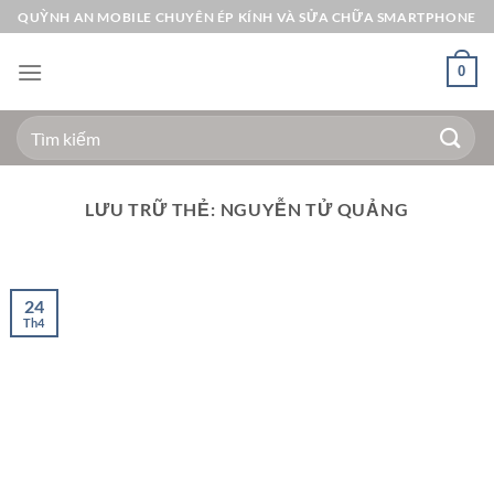
Bỏ
QUỲNH AN MOBILE CHUYÊN ÉP KÍNH VÀ SỬA CHỮA SMARTPHONE
qua
nội
0
dung
Tìm
kiếm:
LƯU TRỮ THẺ:
NGUYỄN TỬ QUẢNG
24
Th4