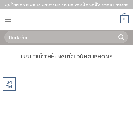
Bỏ
QUỲNH AN MOBILE CHUYÊN ÉP KÍNH VÀ SỬA CHỮA SMARTPHONE
qua
nội
0
dung
Tìm
kiếm:
LƯU TRỮ THẺ:
NGƯỜI DÙNG IPHONE
24
Th4