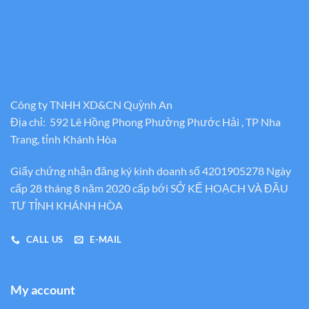
Công ty TNHH XD&CN Quỳnh An
Địa chỉ: 592 Lê Hồng Phong Phường Phước Hải , TP Nha
Trang, tỉnh Khánh Hòa
Giấy chứng nhận đăng ký kinh doanh số 4201905278 Ngày
cấp 28 tháng 8 năm 2020 cấp bới SỞ KẾ HOẠCH VÀ ĐẦU
TƯ TỈNH KHÁNH HÒA
CALL US
E-MAIL
My account