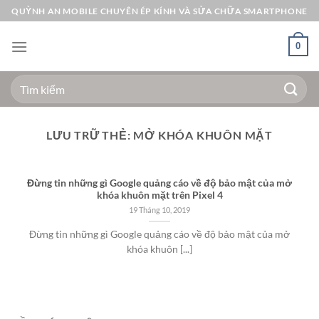
Bỏ
QUỲNH AN MOBILE CHUYÊN ÉP KÍNH VÀ SỬA CHỮA SMARTPHONE
qua
nội
0
dung
Tìm
kiếm:
LƯU TRỮ THẺ:
MỞ KHÓA KHUÔN MẶT
Đừng tin những gì Google quảng cáo về độ bảo mật của mở
khóa khuôn mặt trên Pixel 4
19 Tháng 10, 2019
Đừng tin những gì Google quảng cáo về độ bảo mật của mở
khóa khuôn [...]