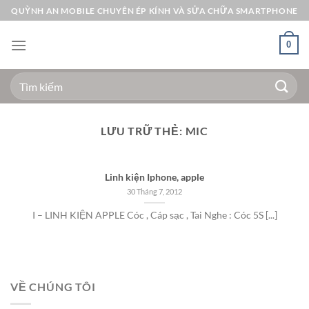
Bỏ
QUỲNH AN MOBILE CHUYÊN ÉP KÍNH VÀ SỬA CHỮA SMARTPHONE
qua
nội
0
dung
Tìm
kiếm:
LƯU TRỮ THẺ:
MIC
Linh kiện Iphone, apple
30 Tháng 7, 2012
I – LINH KIỆN APPLE Cóc , Cáp sạc , Tai Nghe : Cóc 5S [...]
VỀ CHÚNG TÔI