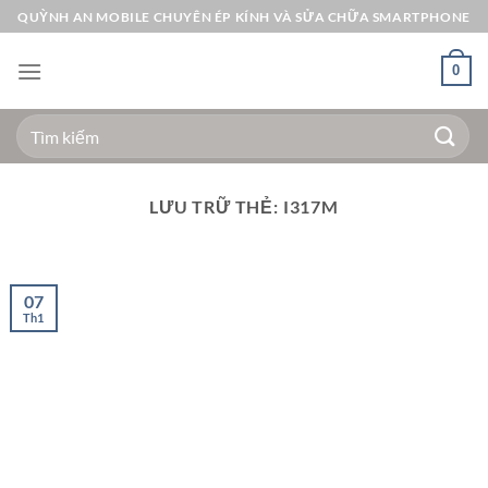
Bỏ
QUỲNH AN MOBILE CHUYÊN ÉP KÍNH VÀ SỬA CHỮA SMARTPHONE
qua
nội
0
dung
Tìm
kiếm:
LƯU TRỮ THẺ:
I317M
07
Th1