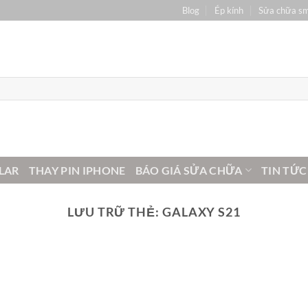
Blog
Ép kính
Sửa chữa s
LAR
THAY PIN IPHONE
BÁO GIÁ SỬA CHỮA
TIN TỨC
LƯU TRỮ THẺ:
GALAXY S21