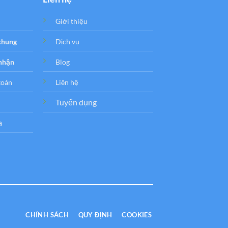
Giới thiệu
 chung
Dịch vụ
 nhận
Blog
toán
Liên hệ
Tuyển dụng
a
CHÍNH SÁCH
QUY ĐỊNH
COOKIES