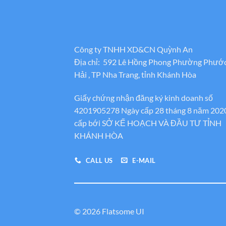
Công ty TNHH XD&CN Quỳnh An
Địa chỉ: 592 Lê Hồng Phong Phường Phướ
Hải , TP Nha Trang, tỉnh Khánh Hòa
Giấy chứng nhận đăng ký kinh doanh số
4201905278 Ngày cấp 28 tháng 8 năm 202
cấp bới SỞ KẾ HOẠCH VÀ ĐẦU TƯ TỈNH
KHÁNH HÒA
CALL US
E-MAIL
© 2026 Flatsome UI