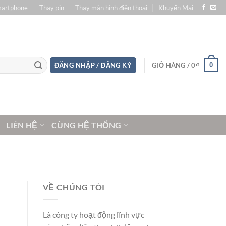
martphone
Thay pin
Thay màn hình điện thoại
Khuyến Mại
0
ĐĂNG NHẬP / ĐĂNG KÝ
GIỎ HÀNG /
0
₫
LIÊN HỆ
CÙNG HỆ THỐNG
VỀ CHÚNG TÔI
Là công ty hoạt động lĩnh vực