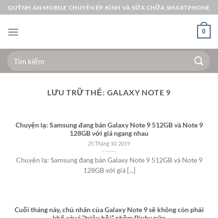
Bỏ
QUỲNH AN MOBILE CHUYÊN ÉP KÍNH VÀ SỬA CHỮA SMARTPHONE
qua
nội
0
dung
Tìm
kiếm:
LƯU TRỮ THẺ:
GALAXY NOTE 9
Chuyện lạ: Samsung đang bán Galaxy Note 9 512GB và Note 9
128GB với giá ngang nhau
25 Tháng 10, 2019
Chuyện lạ: Samsung đang bán Galaxy Note 9 512GB và Note 9
128GB với giá [...]
Cuối tháng này, chủ nhân của Galaxy Note 9 sẽ không còn phải