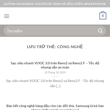
Bỏ
QUỲNH AN MOBILE CHUYÊN ÉP KÍNH VÀ SỬA CHỮA SMARTPHONE
qua
nội
0
dung
Tìm
kiếm:
LƯU TRỮ THẺ:
CÔNG NGHỆ
Sạc siêu nhanh VOOC 3.0 trên Reno2 và Reno2 F – Tốc độ
nhưng vẫn an toàn
19 Tháng 10, 2019
Sạc siêu nhanh VOOC 3.0 trên Reno2 và Reno2 F - Tốc độ nhưng
vẫn [...]
Bán hết công nghệ hàng đầu cho các đối thủ, Samsung là kẻ hào