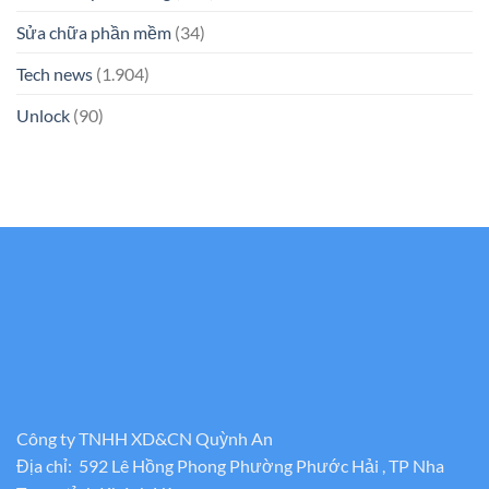
Sửa chữa phần mềm
(34)
Tech news
(1.904)
Unlock
(90)
Công ty TNHH XD&CN Quỳnh An
Địa chỉ: 592 Lê Hồng Phong Phường Phước Hải , TP Nha