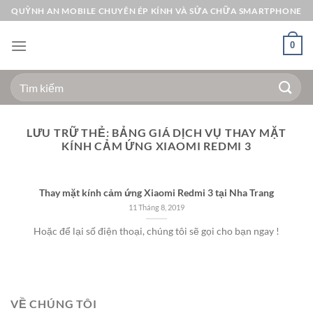
Bỏ
QUỲNH AN MOBILE CHUYÊN ÉP KÍNH VÀ SỬA CHỮA SMARTPHONE
qua
nội
0
dung
Tìm
kiếm:
LƯU TRỮ THẺ:
BẢNG GIÁ DỊCH VỤ THAY MẶT
KÍNH CẢM ỨNG XIAOMI REDMI 3
Thay mặt kính cảm ứng Xiaomi Redmi 3 tại Nha Trang
11 Tháng 8, 2019
Hoặc để lại số điện thoại, chúng tôi sẽ gọi cho bạn ngay !
VỀ CHÚNG TÔI