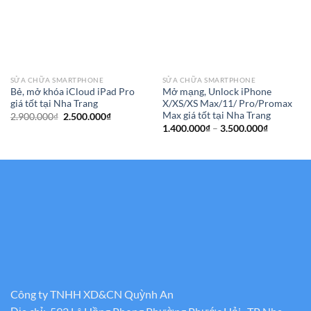
SỬA CHỮA SMARTPHONE
SỬA CHỮA SMARTPHONE
Bẻ, mở khóa iCloud iPad Pro
Mở mạng, Unlock iPhone
giá tốt tại Nha Trang
X/XS/XS Max/11/ Pro/Promax
Max giá tốt tại Nha Trang
Giá
Giá
2.900.000
₫
2.500.000
₫
gốc
hiện
Khoảng
1.400.000
₫
–
3.500.000
₫
là:
tại
giá:
2.900.000₫.
là:
từ
2.500.000₫.
1.400.000
đến
3.500.000
Công ty TNHH XD&CN Quỳnh An