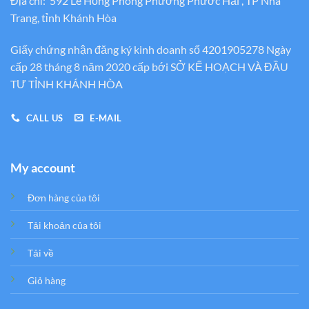
Địa chỉ: 592 Lê Hồng Phong Phường Phước Hải , TP Nha
Trang, tỉnh Khánh Hòa
Giấy chứng nhận đăng ký kinh doanh số 4201905278 Ngày
cấp 28 tháng 8 năm 2020 cấp bới SỞ KẾ HOẠCH VÀ ĐẦU
TƯ TỈNH KHÁNH HÒA
CALL US
E-MAIL
My account
Đơn hàng của tôi
Tải khoản của tôi
Tải về
Giỏ hàng