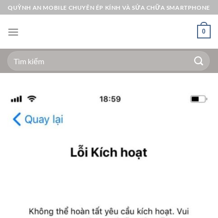
Bỏ
QUỲNH AN MOBILE CHUYÊN ÉP KÍNH VÀ SỬA CHỮA SMARTPHONE
qua
nội
0
dung
Tìm
kiếm: