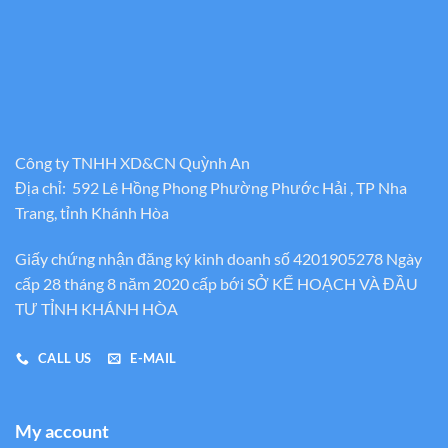
Công ty TNHH XD&CN Quỳnh An
Địa chỉ: 592 Lê Hồng Phong Phường Phước Hải , TP Nha
Trang, tỉnh Khánh Hòa
Giấy chứng nhận đăng ký kinh doanh số 4201905278 Ngày
cấp 28 tháng 8 năm 2020 cấp bới SỞ KẾ HOẠCH VÀ ĐẦU
TƯ TỈNH KHÁNH HÒA
CALL US
E-MAIL
My account